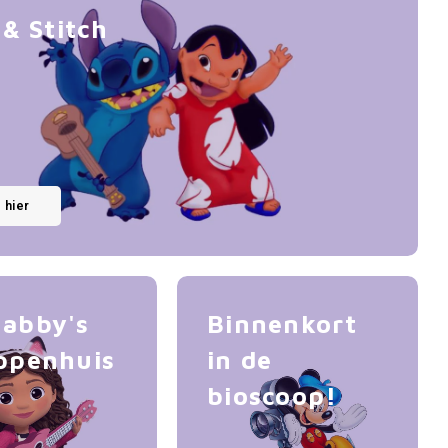
 & Stitch
k hier
abby's
Binnenkort
ppenhuis
in de
bioscoop!