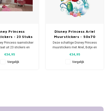
sney Princess
Disney Princess Ariel
ickers - 23 Stuks
Muurstickers - 50x70
cm
ey Princess raamsticker
Deze schattige Disney Princess
taat uit 23 stickers en
muurstickers met Ariel, Botje en
n de ramen van iedere
Sebastiaan brengen de
€34,95
€34,95
er of speelkamer op. Er
onderwaterwereld tot leven in de
grote en 17 decoratieve
speel- of kinderkamer. De set
Vergelijk
Vergelijk
kers. De grote stickers
bevat 8 stickers waarmee je zelf
neeuwwitje, Belle, Tiana,
de compositie kunt bepalen.
ter, Doornroosje en Ari
Afmeting vel: breed 50 x hoog 70
cm.
Euro