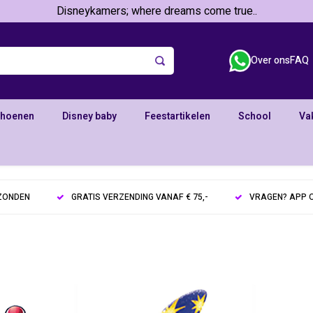
Disneykamers; where dreams come true..
Over ons
FAQ
choenen
Disney baby
Feestartikelen
School
Va
RZONDEN
GRATIS VERZENDING VANAF € 75,-
VRAGEN? APP O