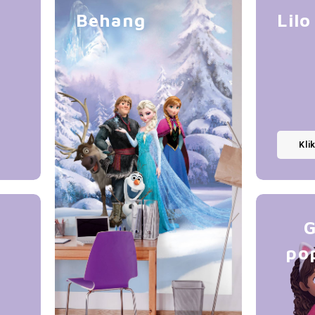
Behang
Lilo
Kli
G
po