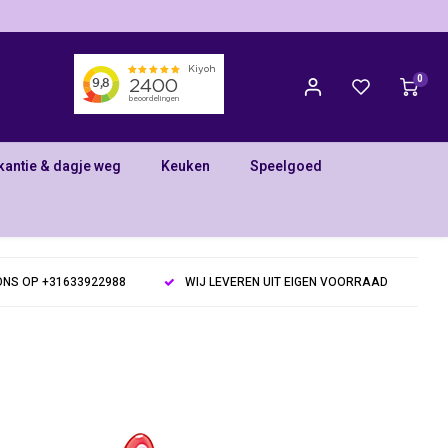
0
kantie & dagje weg
Keuken
Speelgoed
NS OP +31633922988
WIJ LEVEREN UIT EIGEN VOORRAAD