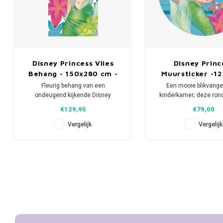
Disney Princess Vlies
Disney Princ
Behang - 150x280 cm -
Muursticker -12
Ariel
Rond - Ari
Fleurig behang van een
Een mooie blikvange
ondeugend kijkende Disney
kinderkamer; deze ron
Princess Ariël, de kleine
Princess zelfklevend
€129,95
€79,00
zeemeermin.
muursticker van Ariël, 
zeemeermin.
Vergelijk
Vergelijk
- Afmeting: 150 breed x 280 hoog.
- Bestaat uit 3 banen.
- Doorsnede: 125
- Materiaal: vliesbehang.
- Bestaat uit 1 de
- Inclusief handleiding.
- Materiaal: zelfkleve
- Geen behangtafel nodig;
- FSC gecertifice
eenvoudig de muur insmeren
- Zeer goed licht