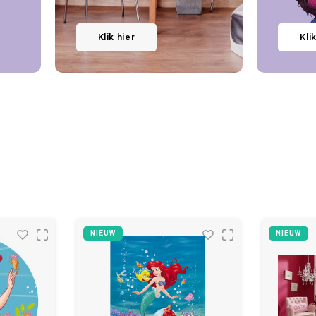
Klik hier
Kli
NIEUW
NIEUW