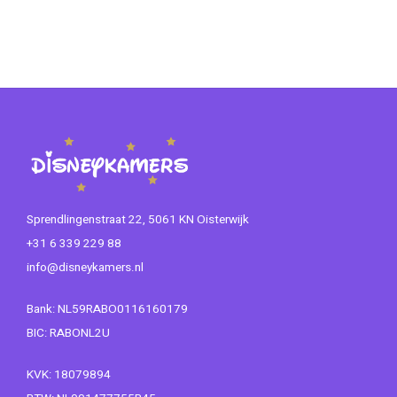
Sprendlingenstraat 22, 5061 KN Oisterwijk
+31 6 339 229 88
info@disneykamers.nl
Bank: NL59RABO0116160179
BIC: RABONL2U
KVK: 18079894