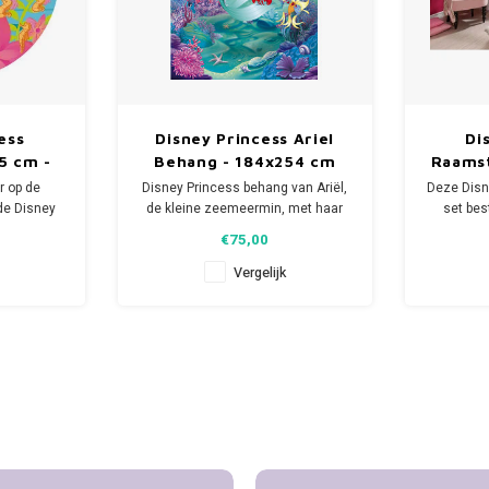
ess
Disney Princess Ariel
Di
5 cm -
Behang - 184x254 cm
Raamst
el
r op de
Disney Princess behang van Ariël,
Deze Disn
de Disney
de kleine zeemeermin, met haar
set bes
e vlies
vriendjes Botje en Sebastiaan. Dit
fleure
€75,00
de kleine
schitterende zeemeermin behang
kinderkam
brengt de onderwaterwereld tot
zijn 6 
Vergelijk
leven. Een echte eyecatcher op de
raamstic
 cm.
kinderkamer of speelkamer.
zijn van S
el.
Assepoes
nd vlies.
- Afmeting: 184 breed x 254
erd.
bes