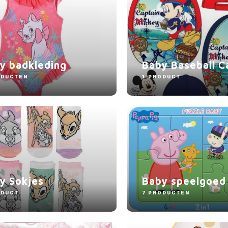
y badkleding
Baby Baseball C
ODUCTEN
1 PRODUCT
y Sokjes
Baby speelgoed
ODUCT
7 PRODUCTEN