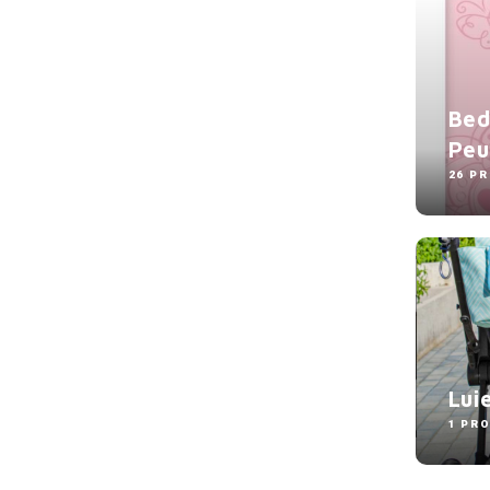
Bed
Peu
26 P
Lui
1 PR