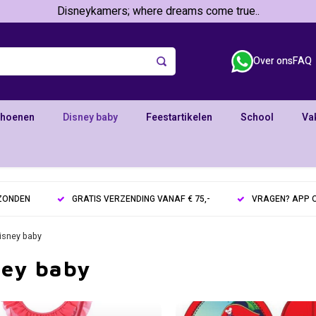
Disneykamers; where dreams come true..
Over ons
FAQ
choenen
Disney baby
Feestartikelen
School
Va
RZONDEN
GRATIS VERZENDING VANAF € 75,-
VRAGEN? APP O
isney baby
ney baby