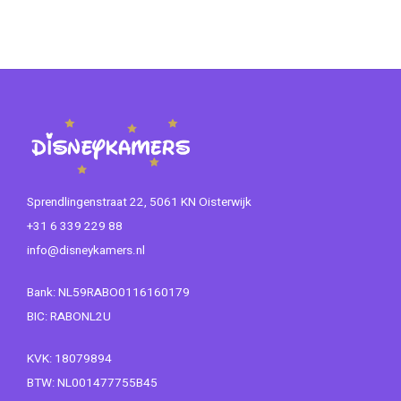
Sprendlingenstraat 22, 5061 KN Oisterwijk
+31 6 339 229 88
info@disneykamers.nl
Bank: NL59RABO0116160179
BIC: RABONL2U
KVK: 18079894
BTW: NL001477755B45