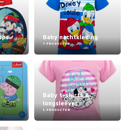
aps
Baby nachtkleding
7 PRODUCTEN
Baby t-shirts &
longsleeves
3 PRODUCTEN