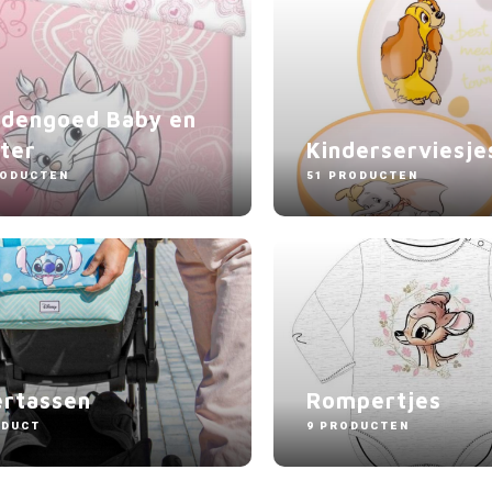
dengoed Baby en
ter
Kinderserviesje
RODUCTEN
51 PRODUCTEN
ertassen
Rompertjes
ODUCT
9 PRODUCTEN