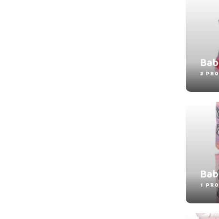
Bab
3 PR
Bab
1 PR