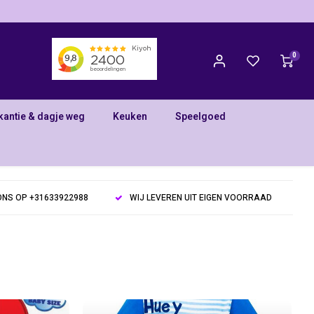
0
kantie & dagje weg
Keuken
Speelgoed
NS OP +31633922988
WIJ LEVEREN UIT EIGEN VOORRAAD