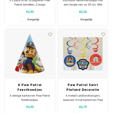
It's party time! 20 papieren Paw
Kunststof ballonnenstokje met
Patrol servetten, 2 laags
een lengte van ca 33 cm. Met
Afmeting: 33 x 33 cm
een simpele draaibeweging
€2,95
€0,20
wordt hieraan een lucht- of
folieballon bevestigt.
Vergelijk
Vergelijk
6 Paw Patrol
Paw Patrol Swirl
Feesthoedjes
Plafond Decoratie
6 stevige kartonnen Paw Patrol
6 metalic plafondhangers
feesthoedjes.
waarvan 3 met kartonnen Paw
Afmeting: Ø 10,5 x 16 cm.
Patrol decoratie.
€2,95
€4,75
De kartonnen decoratie
Je Paw Patrol kinderfeestje kan
hangers hebben een doorsnede