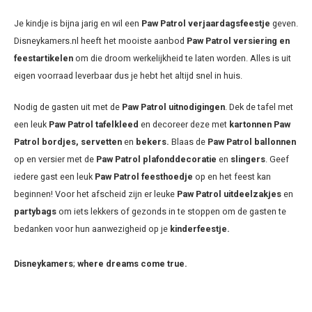
Je kindje is bijna jarig en wil een
Paw Patrol
verjaardagsfeestje
geven.
Disneykamers.nl heeft het mooiste aanbod
Paw Patrol
versiering en
feestartikelen
om die droom werkelijkheid te laten worden. Alles is uit
eigen voorraad leverbaar dus je hebt het altijd snel in huis.
Nodig de gasten uit met de
Paw Patrol
uitnodigingen
. Dek de tafel met
een leuk
Paw Patrol
tafelkleed
en decoreer deze met
kartonnen Paw
Patrol bordjes, servetten
en
bekers.
Blaas de
Paw Patrol
ballonnen
op en versier met de
Paw Patrol
plafonddecoratie
en
slingers
. Geef
iedere gast een leuk
Paw Patrol
feesthoedje
op en het feest kan
beginnen! Voor het afscheid zijn er leuke
Paw Patrol
uitdeelzakjes
en
partybags
om iets lekkers of gezonds in te stoppen om de gasten te
bedanken voor hun aanwezigheid op je
kinderfeestje.
Disneykamers
;
where dreams come true.