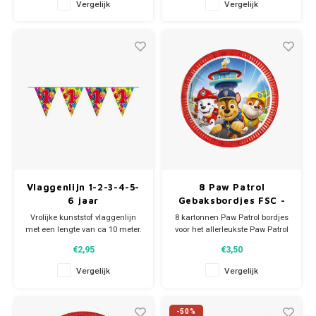
Vergelijk
Vergelijk
beginnen !
van ca 15 cm.
Lengte ca 80 cm.
Vlaggenlijn 1-2-3-4-5-
8 Paw Patrol
6 jaar
Gebaksbordjes FSC -
20 cm
Vrolijke kunststof vlaggenlijn
8 kartonnen Paw Patrol bordjes
met een lengte van ca 10 meter.
voor het allerleukste Paw Patrol
Leverbaar in 1-3-4-5 en 6 jaar
kinderfeestje.
€2,95
€3,50
Afmeting per bordje: Ø 20 cm.
Deze milieuvriendelijke FSC®
Vergelijk
Vergelijk
bordjes mogen na gebruik
gewoon in de groenbak.
-50%
Je Paw Patrol feestje kan