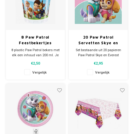
8 Paw Patrol
20 Paw Patrol
Feestbekertjes
Servetten Skye en
Everest
8 plastic Paw Patrol bekers met
Set bestaande uit 20 papieren
elk een inhoud van 200 ml. Je
Paw Patrol Skye en Everest
Paw Patrol kinderfeestje kan
servetten, 2 laags.
€2,50
€2,95
beginnen!
Afmeting per servet: 33 x 33 cm.
Vergelijk
Vergelijk