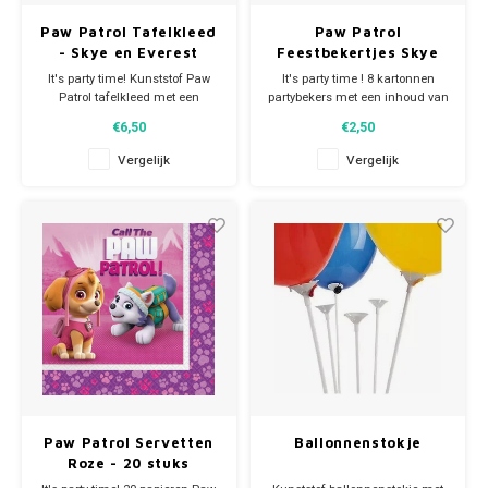
Paw Patrol Tafelkleed
Paw Patrol
Super Mario
- Skye en Everest
Feestbekertjes Skye
en Everest - 8 stuks
It's party time! Kunststof Paw
It's party time ! 8 kartonnen
Thomas de Trein
Patrol tafelkleed met een
partybekers met een inhoud van
afmeting van 180x120cm. De
200 ml.
€6,50
€2,50
pups Everest en Skye staan op
Toy Story
het plastic kleed afgebeeld. Je
Vergelijk
Vergelijk
feestje kan beginnen!
Vaiana
Wish
Paw Patrol Servetten
Ballonnenstokje
Roze - 20 stuks