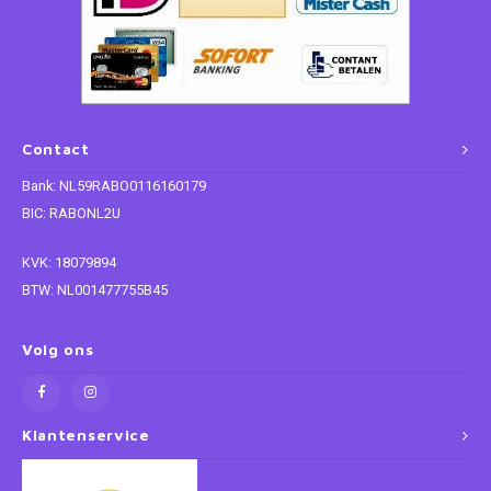
Contact
Bank: NL59RABO0116160179
BIC: RABONL2U
KVK: 18079894
BTW: NL001477755B45
Volg ons
Klantenservice