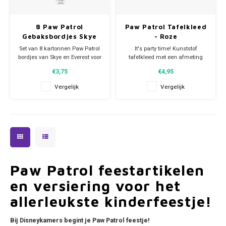
8 Paw Patrol
Paw Patrol Tafelkleed
Gebaksbordjes Skye
- Roze
en Everest - Eco
Set van 8 kartonnen Paw Patrol
It's party time! Kunststof
Friendly
bordjes van Skye en Everest voor
tafelkleed met een afmeting
je favoriete kinderfeestje.
van 180x120cm.
€3,75
€4,95
Afmeting per bordje: Ø 20 cm.
Vergelijk
Vergelijk
Deze milieuvriendelijke FSC®
kartonnen bordjes mogen na
gebruik gewoon in de groenbak.
Paw Patrol feestartikelen
en versiering voor het
allerleukste kinderfeestje!
Bij Disneykamers begint je Paw Patrol feestje!