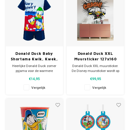
Afmeting:
Donald Duck Baby
Donald Duck XXL
Shortama Kwik, Kwek,
Muursticker 127x160
Kwak - Maat 68/74
cm - Disney
Heerlijke Donald Duck zomer
Donald Duck XXL muursticker.
pyjama voor de warmere
De Disney muursticker wordt op
nachten.
1 groot vel geleverd.
€14,95
€99,95
Deze leuke donker
blauwe Disney baby shortama heeft
Afmeting vel: breed 127 x hoog
Vergelijk
Vergelijk
korte mouwen en een short. Op
160 cm.
het shirt staan Kwik, Kwek en
Europees kwaliteitsproduct.
Kwak.
Materiaal: 100% katoen.
Muurstickers zijn eenvoudig en
snel aan te brengen, te
Maat: 68/74 ( ca 9 mnd)
verplaatsen en te verwijderen.
Slapen was nog nooit zo
De muurstick