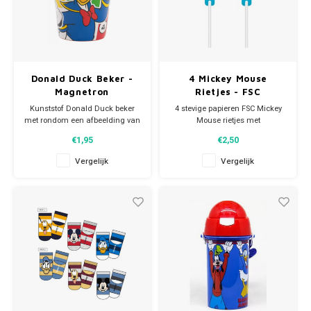
Donald Duck Beker -
4 Mickey Mouse
Magnetron
Rietjes - FSC
Kunststof Donald Duck beker
4 stevige papieren FSC Mickey
met rondom een afbeelding van
Mouse rietjes met
Mickey Mouse en Donald Duck.
kartonnen versiering van Mickey
€1,95
€2,50
De
Mouse en Donald Duck. Elke
plastic Disney drinkbeker heeft
beker limonade wordt pas écht
Vergelijk
Vergelijk
een inhoud van 260 ml en is
feestelijk met een Disney rietje!
geschikt voor in de magnetron
Je Mickey Mouse kinderfeestje
Let op: dit artikel is niet geschikt
kan beginnen!
voor de vaatwasser.
Eenvoudig af