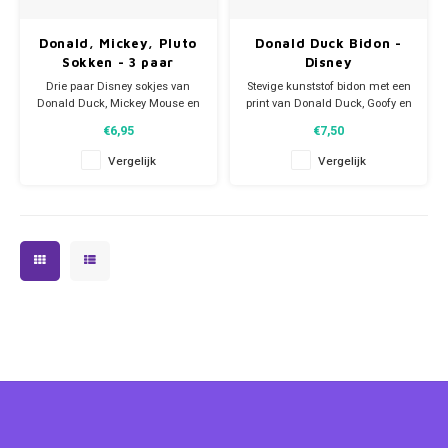
Donald, Mickey, Pluto
Donald Duck Bidon -
Sokken - 3 paar
Disney
Drie paar Disney sokjes van
Stevige kunststof bidon met een
Donald Duck, Mickey Mouse en
print van Donald Duck, Goofy en
Pluto.
Mickey Mouse.
€6,95
€7,50
Materiaal: 62% katoen, 23%
Deze Disney drinkfles heeft een
polyester, 13% polyamide, 2%
inhoud 500 ml.
Vergelijk
Vergelijk
elastan.
Kenmerken:
Leverbaar in diverse sets welke
​- BPA vrij
willekeurig worden uitgeleverd.
- Niet geschikt voor de
Er wordt altijd van ieder
magnetron
personage 1 paar gestuurd.
- Niet geschikt voor de
Pri
vaatwasser.