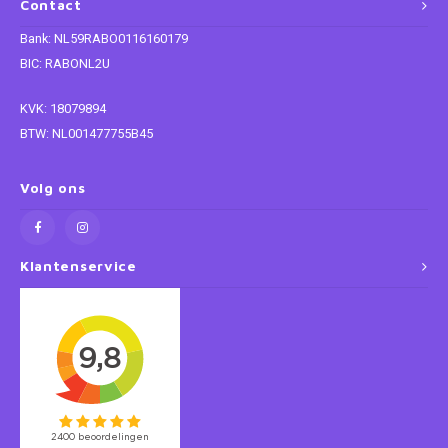
Contact
Bank: NL59RABO0116160179
BIC: RABONL2U
KVK: 18079894
BTW: NL001477755B45
Volg ons
Klantenservice