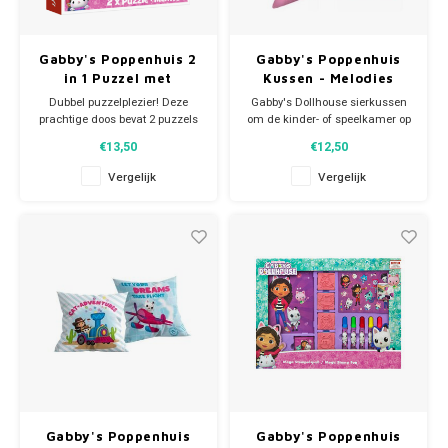
Gabby's Poppenhuis 2
Gabby's Poppenhuis
in 1 Puzzel met
Kussen - Melodies
Geheugenspel - 30/48
Dubbel puzzelplezier! Deze
Gabby's Dollhouse sierkussen
stukjes
prachtige doos bevat 2 puzzels
om de kinder- of speelkamer op
van Gabby's Dollhouse. Eén
te vrolijken. Dit Gabby's
€13,50
€12,50
puzzel met 30 stukjes en een
Poppenhuis kussen is
puzzel met 48 stukjes. De set
dubbelzijdig te gebruiken.
Vergelijk
Vergelijk
bevat ook 24 leuke memo's om
Materiaal: 100% polyester.
gezellig met je vriendjes en
Afmeting ca: 40 x 40 cm.
vriendinnetjes het Memory
geheugenspel te spelen
Gabby's Poppenhuis
Gabby's Poppenhuis