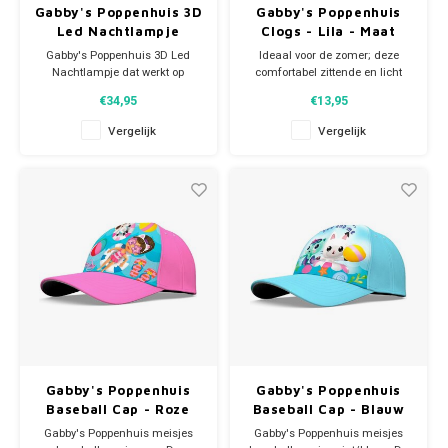
Gabby's Poppenhuis 3D
Gabby's Poppenhuis
Led Nachtlampje
Clogs - Lila - Maat
30/31
Gabby's Poppenhuis 3D Led
Ideaal voor de zomer; deze
Nachtlampje dat werkt op
comfortabel zittende en licht
batterijen. Na het inschakelen
dragende Gabby's Poppenhuis
€34,95
€13,95
van het lampje gaat het na ca
meisjes clogs. De Gabby's
15 minuten automatisch uit.
Dollhouse Clogs zijn makkelijk
Vergelijk
Vergelijk
Afmeting: ca 25 cm. Werkt op
aan- en uit te trekken. Maat
3AAA batterijen (niet
30/31 Materiaal: 100% eva.
meegeleverd).
Gabby's Poppenhuis
Gabby's Poppenhuis
Baseball Cap - Roze
Baseball Cap - Blauw
Gabby's Poppenhuis meisjes
Gabby's Poppenhuis meisjes