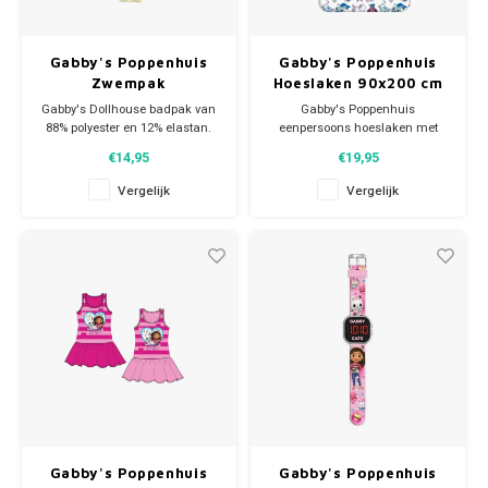
Gabby's Poppenhuis
Gabby's Poppenhuis
Zwempak
Hoeslaken 90x200 cm
Gabby's Dollhouse badpak van
Gabby's Poppenhuis
88% polyester en 12% elastan.
eenpersoons hoeslaken met
Op de voorkant een leuke print
afbeeldingen van Gabby en al
€14,95
€19,95
van Gabby en Cakey.
haar kattenvriendjes: Cakey,
Pandy Poek, Doerak, Baby Box
Vergelijk
Vergelijk
Helemaal trendy naar de
Kat, DJ Kattenkruid, Meermin
zwemles of de zomer in!
Kat en Kitty Fee.
Dankzij de elastische
banden past het laken strak om
het matras.
Materiaal
Gabby's Poppenhuis
Gabby's Poppenhuis