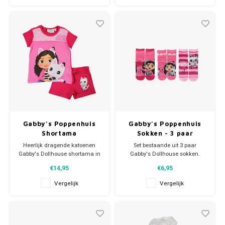
Meermin Kat. Met deze leuke
kook set voel je je een échte kok
in je eigen speelkeukentje
Gabby's Poppenhuis
Gabby's Poppenhuis
Shortama
Sokken - 3 paar
Heerlijk dragende katoenen
Set bestaande uit 3 paar
Gabby's Dollhouse shortama in
Gabby's Dollhouse sokken.
roze. Op de voorkant van
Materiaal: 65% katoen, 33%
€14,95
€6,95
de meisjes zomer
polyester, 2% elastan.
pyjama staan Gabby en Pandy
Vergelijk
Vergelijk
Poek. Materiaal: 100% katoen.
Ook leuk om overdag als
zomersetje te dragen of bij de
gymles.