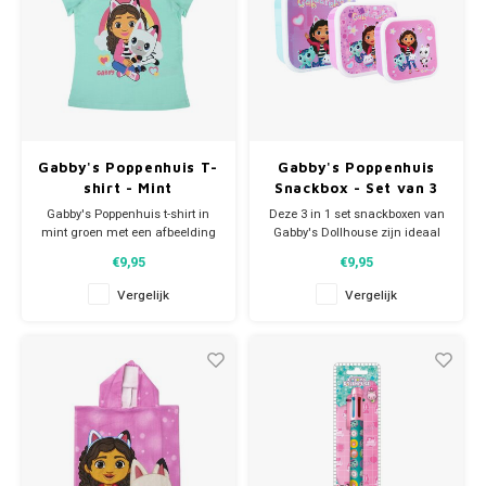
Gabby's Poppenhuis T-
Gabby's Poppenhuis
shirt - Mint
Snackbox - Set van 3
Gabby's Poppenhuis t-shirt in
Deze 3 in 1 set snackboxen van
mint groen met een afbeelding
Gabby's Dollhouse zijn ideaal
van Gabby en Pandy Poek.
om een snack voor onderweg
€9,95
€9,95
Materiaal: 100% katoen.
mee te nemen. Er zijn 3
Helemaal trendy de zomer in!
snackboxen van verschillende
Vergelijk
Vergelijk
formaten. Elke snackbox bevat
een unieke print van het
populaire karakter Gabby en
haar dierbare kattenvriendjes.