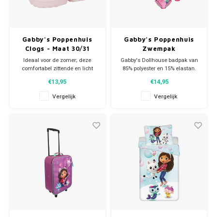
Gabby's Poppenhuis
Gabby's Poppenhuis
Clogs - Maat 30/31
Zwempak
Ideaal voor de zomer; deze
Gabby's Dollhouse badpak van
comfortabel zittende en licht
85% polyester en 15% elastan.
dragende Gabby's Poppenhuis
Het Gabby's poppenhuis
€13,95
€14,95
meisjes clogs. De Gabby's
zwempak is leverbaar in 2
Dollhouse Clogs zijn makkelijk
kleuren roze. Op de voorkant
Vergelijk
Vergelijk
aan- en uit te trekken. Maat
een leuke print van Gabby,
31/31. Materiaal: 100% eva.
Meermin Kat en Pandy Poek.
Prijs is per stuk. Helemaal
trendy naar de zwemles of de