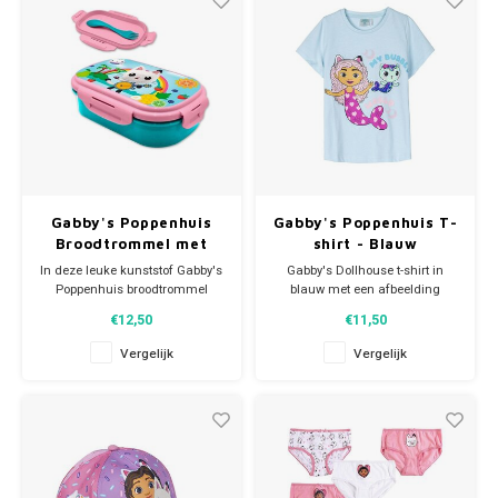
het aangenaaide band met dru
De Disney zwemtas sluit met
koorden die eenvoudig aa
Gabby's Poppenhuis
Gabby's Poppenhuis T-
Broodtrommel met
shirt - Blauw
Bestek
In deze leuke kunststof Gabby's
Gabby's Dollhouse t-shirt in
Poppenhuis broodtrommel
blauw met een afbeelding
bewaar je al je boterhammen
van Gabby en Meermin kat.
€12,50
€11,50
en stukjes fruit. De lunchbox
Materiaal: 100% katoen.
wordt geleverd met bestekje; de
Helemaal trendy de zomer in!
Vergelijk
Vergelijk
ene kant een vork en de andere
kant een lepel. Afmeting: ca 21
x 14 x 6 cm. Let op: dit artikel is
niet