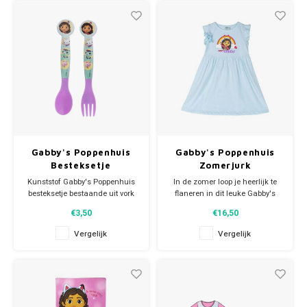
Gabby's Poppenhuis
Gabby's Poppenhuis
Besteksetje
Zomerjurk
Kunststof Gabby's Poppenhuis
In de zomer loop je heerlijk te
besteksetje bestaande uit vork
flaneren in dit leuke Gabby's
en lepel. Afmeting: L16 cm. BPA
Poppenhuis jurkje van heerlijk
€3,50
€16,50
vrij.
dragend jersey katoen.
Natuurlijk
Vergelijk
Vergelijk
staat Gabby afgebeeld op
deze mooie zomerjurk.
Materiaal: 100% katoen.