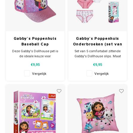
Gabby's Poppenhuis
Gabby's Poppenhuis
Baseball Cap
Onderbroeken (set van
5) - Maat 92/98
Deze Gabby's Dollhouse pet is
Set van 5 comfortabel zittende
de ideale keuze voor
Gabby's Dollhouse slips. Maat
kleine Gabby fans die zich
92/98. De Gabby onderbroeken
€9,95
€9,95
willen beschermen tegen de
zijn verpakt per 5 stuks zoals
felle zon. De Gabby's
getoond op de foto's. Materiaal:
Vergelijk
Vergelijk
Poppenhuis baseball cap is
100% katoen.
comfortabel om te dragen en
eenvoudig aan te passen op het
hoofd dmv klittenband aan de
achterkant. D