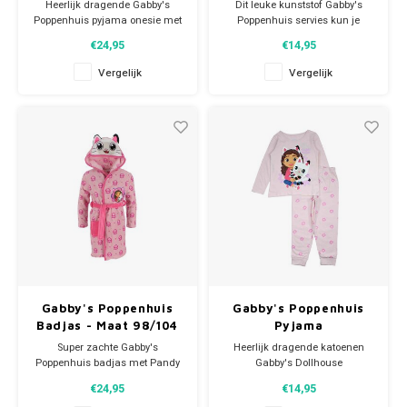
Magnetron
Heerlijk dragende Gabby's
Dit leuke kunststof Gabby's
Star Wars
Poppenhuis pyjama onesie met
Poppenhuis servies kun je
capuchon.
gebruiken voor je ontbijt, lunch
€24,95
€14,95
Maat 98/104.
en avondeten. Dat eet een stuk
Super Mario
Deze Gabby jumpsuit is ook
gezelliger! Het 3
Vergelijk
Vergelijk
superleuk om als huispak te
delige plastic eetsetje bestaat
gebruiken op een luie zondag.
uit een plat kinderbord,
Thomas de Trein
Aan de voorkant zit een lange
diep bord en beker. De
rits voor makkelijk aan- en
borden zijn voorzien van antislib
uittrekken.
aan d
Toy Story
Materiaal: 100% po
Vaiana
Wish
Gabby's Poppenhuis
Gabby's Poppenhuis
Badjas - Maat 98/104
Pyjama
Super zachte Gabby's
Heerlijk dragende katoenen
Poppenhuis badjas met Pandy
Gabby's Dollhouse
Poek capuchon.
kinderpyjama in roze.
€24,95
€14,95
Deze Gabby fleece
Op de voorkant van de meisjes