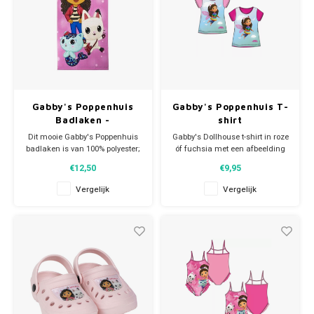
Gabby's Poppenhuis
Gabby's Poppenhuis T-
Badlaken -
shirt
Sneldrogend
Dit mooie Gabby's Poppenhuis
Gabby's Dollhouse t-shirt in roze
badlaken is van 100% polyester;
óf fuchsia met een afbeelding
sneldrogend. De Gabby's
van Gabby. Materiaal: 100%
€12,50
€9,95
Dollhouse handdoek is ideaal
katoen. Prijs is per stuk.
voor thuisgebruik of bij de
Helemaal trendy de zomer in!
Vergelijk
Vergelijk
zwemles maar ook groot
genoeg om als strandlaken te
gebruiken als je een dagje naar
zee gaat. Op het badlaken ee