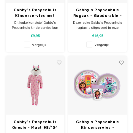
Ninja Turtles (TMNT)
Gabby's Poppenhuis
Gabby's Poppenhuis
Kinderservies met
Rugzak - Gabdorable -
Beker - Magnetron
30 cm
Dit leuke kunststof Gabby's
Deze leuke Gabby's Poppenhuis
Paw Patrol
Poppenhuis kinderservies kun
rugtas is uitgevoerd in roze
je gebruiken voor je ontbijt,
polyester en heeft een print met
€9,95
€16,95
Peppa Pig
lunch en avondeten. Dat eet een
Gabby, Meerminkat, Cakey,
stuk gezelliger! Deze 3 delige
Pandy Poek en Kitty Fee. Het
Vergelijk
Vergelijk
plastic eetset bestaat uit
ruime hoofdvak biedt voldoende
Planes
een plat kinderbord, diep bord en beker en
ruimte voor je schoolspulletjes.
is geschikt voor in
De schouderbanden zijn in
de magnetron. D
lengte verstelbaar
Pluto
Pokemon
Princess
Sonic the Hedgehog
Gabby's Poppenhuis
Gabby's Poppenhuis
Spiderman
Onesie - Maat 98/104
Kinderservies -