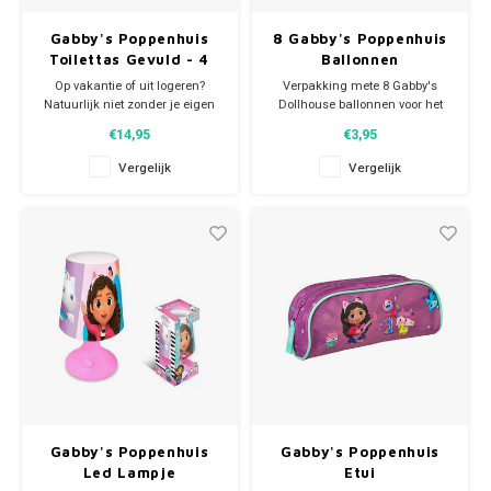
Gabby's Poppenhuis
8 Gabby's Poppenhuis
Toilettas Gevuld - 4
Ballonnen
Delig
Op vakantie of uit logeren?
Verpakking mete 8 Gabby's
Natuurlijk niet zonder je eigen
Dollhouse ballonnen voor het
Gabby's Dollhouse toilettas met
allerleukste kinderfeestje. De
€14,95
€3,95
toebehoren. De Gabby's
ballonnen hebben een
Poppenhuis toilettas bevat een
doorsnede van 28 cm.
Vergelijk
Vergelijk
plastic beker, haarborstel en een
Materiaal: latex/gummi. Je
sneldrogend microfiber
Gabby kinderfeestje kan
handdoekje. Afmeting toilettas
beginnen!
ca: 23 x 15 x 8 c
Gabby's Poppenhuis
Gabby's Poppenhuis
Led Lampje
Etui