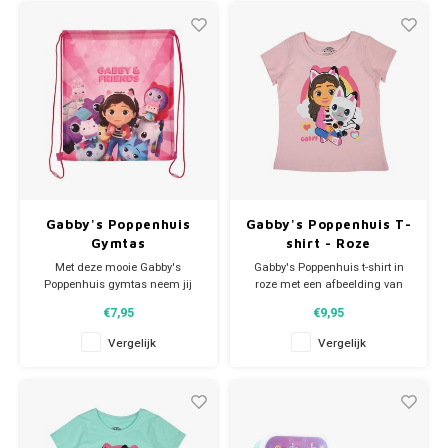
is plek voor papiergeld en
kleingeld. Op de voorkant een
leuke
Gabby's Poppenhuis
Gabby's Poppenhuis T-
Gymtas
shirt - Roze
Met deze mooie Gabby's
Gabby's Poppenhuis t-shirt in
Poppenhuis gymtas neem jij
roze met een afbeelding van
met plezier al je school- en of
Gabby en Pandy Poek.
€7,95
€9,95
zwemspulletjes mee! Zelfs als
Materiaal: 100% katoen.
je gaat logeren is er genoeg
Helemaal trendy de zomer in!
Vergelijk
Vergelijk
ruimte voor je pyjama,
tandenborstel en allerliefste
knuffel.
De Disney zwemtas sluit met
koorden die eenvoudig aa