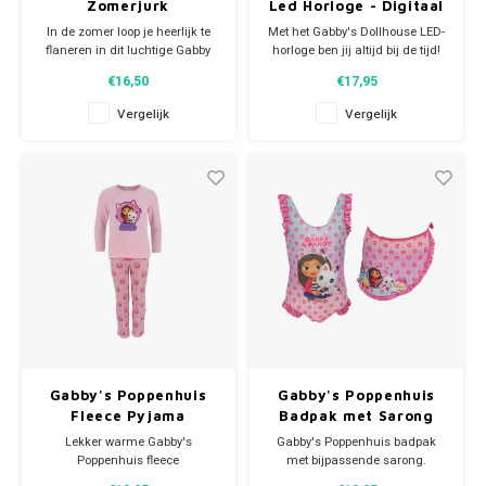
Zomerjurk
Led Horloge - Digitaal
In de zomer loop je heerlijk te
Met het Gabby's Dollhouse LED-
flaneren in dit luchtige Gabby
horloge ben jij altijd bij de tijd!
jurkje van heerlijk dragend
Dit schattige horloge is speciaal
€16,50
€17,95
katoen.
ontworpen voor fans van de
Gabby en Pandy Poek staan
populaire animatieserie. Met
Vergelijk
Vergelijk
afgebeeld op deze mooie
een kleurrijk LED-display en
zomerjurk die leverbaar is in
verstelbare band is dit horloge
licht- of donker roze.
perfect voor kinderen. Blijf
trendy en
Materiaal: 100% katoen.
Prijs is per stuk.
Gabby's Poppenhuis
Gabby's Poppenhuis
Fleece Pyjama
Badpak met Sarong
Lekker warme Gabby's
Gabby's Poppenhuis badpak
Poppenhuis fleece
met bijpassende sarong.
pyjama van 100% polar fleece.
Beiden afgewerkt met mooie