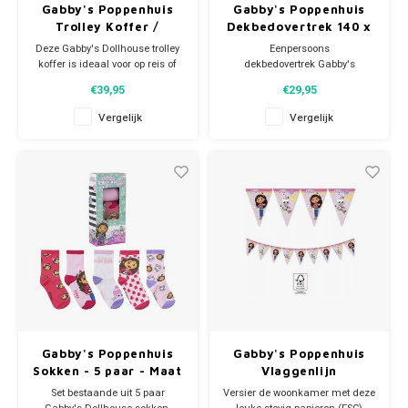
Gabby's Poppenhuis
Gabby's Poppenhuis
Trolley Koffer /
Dekbedovertrek 140 x
Reiskoffer
200 cm
Deze Gabby's Dollhouse trolley
Eenpersoons
koffer is ideaal voor op reis of
dekbedovertrek Gabby's
als je gaat logeren. De Gabby
Poppenhuis met bijpassende
€39,95
€29,95
reiskoffer heeft 2 wielen, een
kussensloop. Deze Gabby's
dubbele ritssluiting, een
Dollhouse dekbedhoes is
Vergelijk
Vergelijk
tweetraps uitschuifbare
dubbelzijdig te gebruiken en
telescopische stang en een
heeft een print met Gabby,
draagbeugel voor comfort
BabyBox kat, Meerminkat,
tijdens het reizen. Met ee
Pandy Poek en Kitty Fee.
Afmeting dekbedovertrek: 140 x
20
Gabby's Poppenhuis
Gabby's Poppenhuis
Sokken - 5 paar - Maat
Vlaggenlijn
23/26
Set bestaande uit 5 paar
Versier de woonkamer met deze