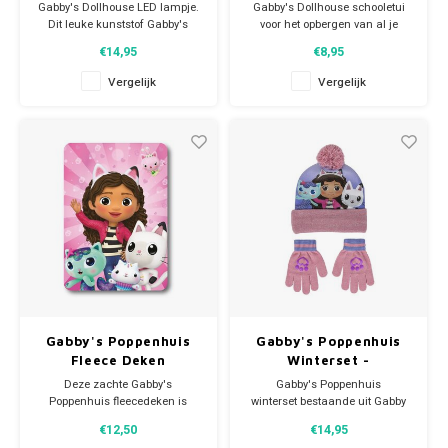
Gabby's Dollhouse LED lampje.
Gabby's Dollhouse schooletui
Dit leuke kunststof Gabby's
voor het opbergen van al je
Poppenhuis lampje heeft een
schrijfgerei. De Gabby's
€14,95
€8,95
aan/uit schakelaar. Afmeting
poppenhuis pennenzak heeft
ca: H19 x B9 cm Werkt op 3AA
een rits en heeft een afbeelding
Vergelijk
Vergelijk
batterijen (niet inbegrepen).
van Gabby, Doerak, DJ
Kattenkruid e.a. personages.
Afmeting: ca 22 x 9 x 7 cm.
Gabby's Poppenhuis
Gabby's Poppenhuis
Fleece Deken
Winterset -
Handschoenen en Muts
Deze zachte Gabby's
Gabby's Poppenhuis
Poppenhuis fleecedeken is
winterset bestaande uit Gabby
van 100% polar fleece en heeft
pompon muts
€12,50
€14,95
een afbeelding met Gabby,
en handschoenen. De Gabby