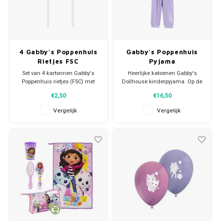
4 Gabby's Poppenhuis
Gabby's Poppenhuis
Rietjes FSC
Pyjama
Set van 4 kartonnen Gabby's
Heerlijke katoenen Gabby's
Poppenhuis rietjes (FSC) met
Dollhouse kinderpyjama. Op de
versiering van Gabby en Pandy
voorkant van de meisjes
€2,50
€16,50
Poek. Elke beker limonade wordt
pyjama staan Gabby en Pandy
pas écht feestelijk met
Poek. Materiaal: 100% katoen.
Vergelijk
Vergelijk
een rietje! Je Gabby's Dollhouse
kinderfeestje kan beginnen!