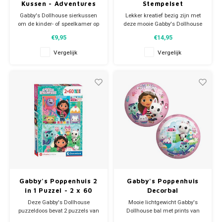
Kussen - Adventures
Stempelset
Gabby's Dollhouse sierkussen
Lekker kreatief bezig zijn met
om de kinder- of speelkamer op
deze mooie Gabby's Dollhouse
te vrolijken. Dit Gabby's
stempelset. De set omvat: - een
€9,95
€14,95
Poppenhuis kussen is
Gabby stempelboek/schrift voor
dubbelzijdig te gebruiken.
je mooiste creaties - 4 grote
Vergelijk
Vergelijk
Materiaal: 100% polyester.
Gabby stempels - een Gabby
Afmeting ca: 40 x 40 cm.
stempelkussen. - 5 Gabby
stiften. - Gabby stickers.
Gabby's Poppenhuis 2
Gabby's Poppenhuis
in 1 Puzzel - 2 x 60
Decorbal
stukjes - Clementoni
Deze Gabby's Dollhouse
Mooie lichtgewicht Gabby's
puzzeldoos bevat 2 puzzels van
Dollhouse bal met prints van
Gabby's Poppenhuis. Iedere
Gabby en haar kattenvriendjes