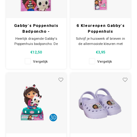
Gabby's Poppenhuis
6 Kleurenpen Gabby's
Badponcho -
Poppenhuis
Sneldrogend
Heerlijk dragende Gabby's
Schrijf je huiswerk of brieven in
Poppenhuis badponcho. De
de allermooiste kleuren met
Gabby's Dollhouse badcape
deze 6 kleurenpen van Gabby's
€12,50
€3,95
handdoek is ideaal na het
Poppenhuis. Wordt geleverd op
badderen of als je uit de zee of
blister.
Vergelijk
Vergelijk
het zwembad komt. Hup, je
hoofd door de opening en je
wordt in een mum droog en
bent tevens beschermd tegen
felle zon.