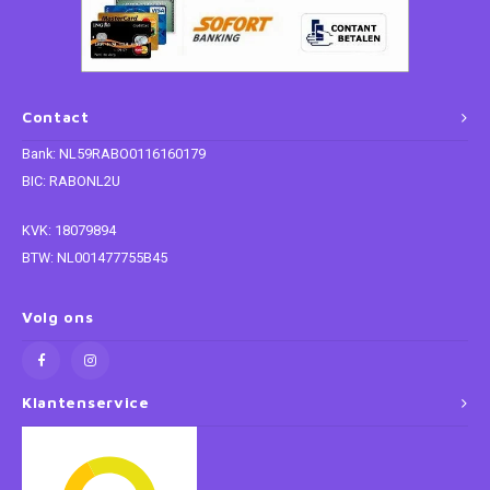
Contact
Bank: NL59RABO0116160179
BIC: RABONL2U
KVK: 18079894
BTW: NL001477755B45
Volg ons
Klantenservice