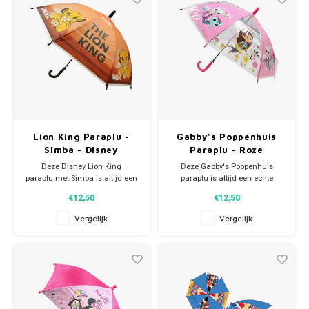
Wars-helden heel goed uit.
Doosnede scherm: 68 cm.
Afmeting: Sche
Lion King Paraplu -
Gabby's Poppenhuis
Simba - Disney
Paraplu - Roze
Deze Disney Lion King
Deze Gabby's Poppenhuis
paraplu met Simba is altijd een
paraplu is altijd een echte
echte blikvanger. Middels het
blikvanger. De deels
€12,50
€12,50
aangenaaide band met
transparante meisjes paraplu
drukkertje wordt de paraplu heel
heeft 8 metalen baleinen. Door
Vergelijk
Vergelijk
makkelijk samengevouwen en
het deels transparante scherm
vastgezet. De Disney
zie je altijd waar je loopt. Kom
paraplu is semi-automatisch en
maar op met die regen! Middels
leuk voor jongens en meisjes.
het aangenaaide band met dru
Lengt