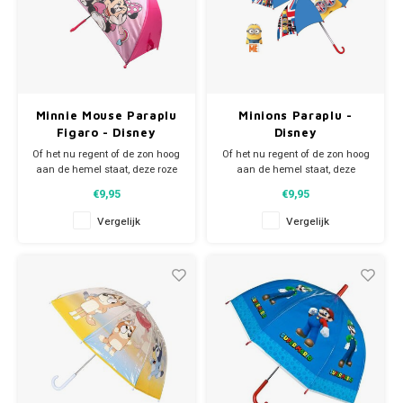
Minnie Mouse Paraplu
Minions Paraplu -
Figaro - Disney
Disney
Of het nu regent of de zon hoog
Of het nu regent of de zon hoog
aan de hemel staat, deze roze
aan de hemel staat, deze
Minnie Mouse paraplu, met
Minions paraplu, met print van
€9,95
€9,95
print van Minnie Mouse en
al je favoriete Minions, is altijd
Figaro, is altijd een echte
een echte blikvanger. Middels
Vergelijk
Vergelijk
blikvanger. Middels het
het aangenaaide band met
aangenaaide bandje met
drukkertje wordt de paraplu heel
klittenband sluiting wordt de
makkelijk samengevouwen en
paraplu heel makkelijk
vastgezet.
samengevouwen
Mat