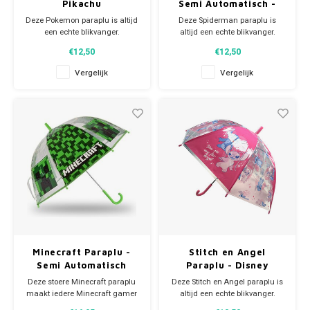
Pikachu
Semi Automatisch -
Marvel
Deze Pokemon paraplu is altijd
Deze Spiderman paraplu is
een echte blikvanger.
altijd een echte blikvanger.
De Pikachu paraplu is deels
De Marvel paraplu is deels
€12,50
€12,50
transparant en heeft 8 metalen
transparant, heeft 8 metalen
baleinen. Kom maar op met die
baleinen en is semi
Vergelijk
Vergelijk
regen! Middels het
automatisch. Kom maar op met
aangenaaide band met
die regen! Middels het
drukkertje wordt de paraplu heel
aangenaaide band met
makkelijk samengevouwen en
drukkertje wordt de paraplu heel
vastgezet. Ge
makkelijk samengev
Minecraft Paraplu -
Stitch en Angel
Semi Automatisch
Paraplu - Disney
Deze stoere Minecraft paraplu
Deze Stitch en Angel paraplu is
maakt iedere Minecraft gamer
altijd een echte blikvanger.
enthousiast. Of het nu regent of
De Disney paraplu wordt heel