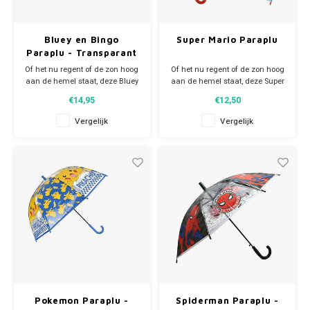
Bluey en Bingo
Super Mario Paraplu
Paraplu - Transparant
Of het nu regent of de zon hoog
Of het nu regent of de zon hoog
aan de hemel staat, deze Bluey
aan de hemel staat, deze Super
en Bingo paraplu is altijd een
Mario Bros paraplu met Mario
€14,95
€12,50
echte blikvanger. Middels het
en Luigi is altijd een echte
aangenaaide band met
blikvanger. De regen kan jou
Vergelijk
Vergelijk
drukkertje wordt de paraplu heel
niet meer deren als je onder
makkelijk samengevouwen en
deze leuke paraplu loopt.
vastgezet.
Afmeting: 66cm X Ø 69 cm.
Worden willekeurig u
Pokemon Paraplu -
Spiderman Paraplu -