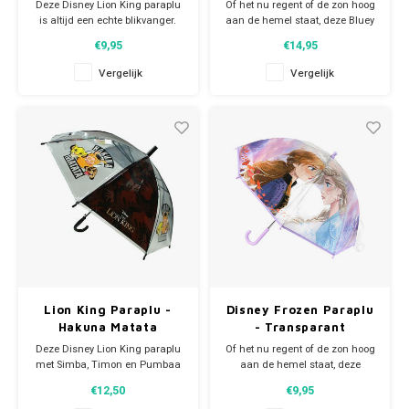
Deze Disney Lion King paraplu
Of het nu regent of de zon hoog
is altijd een echte blikvanger.
aan de hemel staat, deze Bluey
Super Mario
Middels het aangenaaide band
paraplu is altijd een echte
€9,95
€14,95
met drukkertje wordt de paraplu
blikvanger. Middels het
heel makkelijk
aangenaaide band met
Vergelijk
Vergelijk
Thomas de Trein
samengevouwen en vastgezet.
drukkertje wordt de paraplu heel
De Disney paraplu is leuk voor
makkelijk samengevouwen en
jongens en meisjes en heeft all-
vastgezet.
Toy Story
over prints van Simba.
Vaiana
Wish
Lion King Paraplu -
Disney Frozen Paraplu
Hakuna Matata
- Transparant
Deze Disney Lion King paraplu
Of het nu regent of de zon hoog
met Simba, Timon en Pumbaa
aan de hemel staat, deze
is altijd een echte blikvanger.
Disney Frozen paraplu is altijd
€12,50
€9,95
Middels het aangenaaide band
een echte blikvanger. Middels