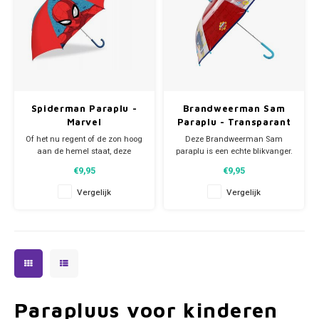
Spiderman Paraplu -
Brandweerman Sam
Marvel
Paraplu - Transparant
Of het nu regent of de zon hoog
Deze Brandweerman Sam
aan de hemel staat, deze
paraplu is een echte blikvanger.
Spiderman paraplu is altijd een
Middels het aangenaaide band
€9,95
€9,95
echte blikvanger. De regen kan
met drukkertje wordt de paraplu
jou niet meer deren als je onder
heel makkelijk
Vergelijk
Vergelijk
deze leuke Marvel paraplu loopt.
samengevouwen en vastgezet.
Afmeting: 68 cm.
Deze paraplu is deels
transparant zodat je altijd ziet
waar je loopt. Doorsnede
scherm: ca 73
Parapluus voor kinderen