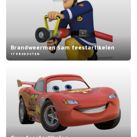
Super Mario
Thomas de Trein
Toy Story
Brandweerman Sam feestartikelen
17 PRODUCTEN
Vaiana
Wish