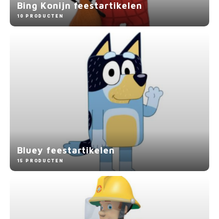
Bing Konijn feestartikelen
10 PRODUCTEN
Paw Patrol
Peppa Pig
Planes
Pluto
Pokemon
Princess
Bluey feestartikelen
15 PRODUCTEN
Sonic the Hedgehog
Spiderman
Star Wars