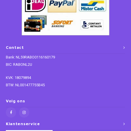
Contact
Bank: NL59RABO0116160179
BIC: RABONL2U
KVK: 18079894
BTW: NL001477755B45
Volg ons
Klantenservice