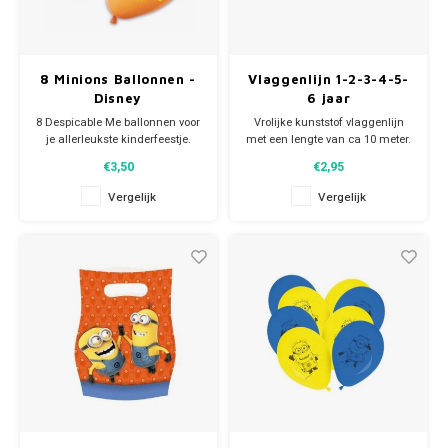
Vaiana feestartikelen
Paw Patrol
8 Minions Ballonnen -
Vlaggenlijn 1-2-3-4-5-
Peppa Pig
Disney
6 jaar
8 Despicable Me ballonnen voor
Vrolijke kunststof vlaggenlijn
je allerleukste kinderfeestje.
met een lengte van ca 10 meter.
Planes
De 4 oranje en 4 blauwe Disney
Leverbaar in 1-3-4-5 en 6 jaar
€3,50
€2,95
ballonnen hebben een
doorsnede van 28 cm.
Pluto
Vergelijk
Vergelijk
Je Minions kinderfeestje kan
beginnen!
Pokemon
Princess
Sonic the Hedgehog
Spiderman
Star Wars