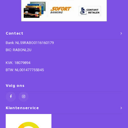
Contact
Bank: NL59RABO0116160179
BIC: RABONL2U
KVK: 18079894
BTW: NL001477755B45
Volg ons
Klantenservice