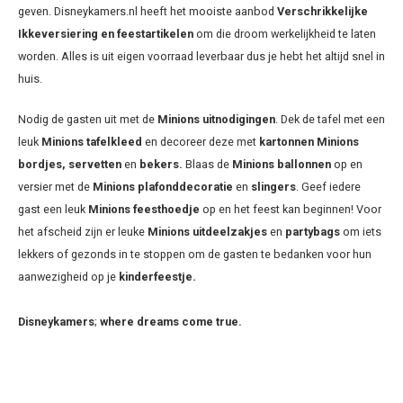
geven. Disneykamers.nl heeft het mooiste aanbod
Verschrikkelijke
Ikke
versiering en feestartikelen
om die droom werkelijkheid te laten
worden. Alles is uit eigen voorraad leverbaar dus je hebt het altijd snel in
huis.
Nodig de gasten uit met de
Minions
uitnodigingen
. Dek de tafel met een
leuk
Minions
tafelkleed
en decoreer deze met
kartonnen Minions
bordjes, servetten
en
bekers.
Blaas de
Minions
ballonnen
op en
versier met de
Minions
plafonddecoratie
en
slingers
. Geef iedere
gast een leuk
Minions
feesthoedje
op en het feest kan beginnen! Voor
het afscheid zijn er leuke
Minions
uitdeelzakjes
en
partybags
om iets
lekkers of gezonds in te stoppen om de gasten te bedanken voor hun
aanwezigheid op je
kinderfeestje.
Disneykamers
;
where dreams come true.