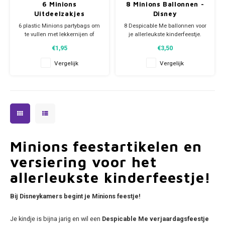
6 Minions
8 Minions Ballonnen -
Uitdeelzakjes
Disney
Super Mario
6 plastic Minions partybags om
8 Despicable Me ballonnen voor
te vullen met lekkernijen of
je allerleukste kinderfeestje.
andere leuke dingetjes.
De 4 gele en 4 blauwe Disney
Thomas de Trein
€1,95
€3,50
Afmeting per Despicable Me
ballonnen hebben een
snoepzakje ca: 17 x 24 cm.
doorsnede van 28 cm.
Vergelijk
Vergelijk
Toy Story
It's party time!
Je Minions kinderfeestje kan
beginnen!
Vaiana
Wish
Minions feestartikelen en
versiering voor het
allerleukste kinderfeestje!
Bij Disneykamers begint je Minions feestje!
Je kindje is bijna jarig en wil een
Despicable Me
verjaardagsfeestje