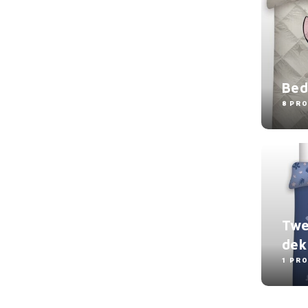
Bed
8 PR
Twe
dek
1 PR