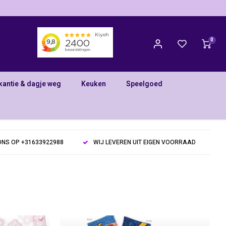
0
kantie & dagje weg
Keuken
Speelgoed
NS OP +31633922988
WIJ LEVEREN UIT EIGEN VOORRAAD