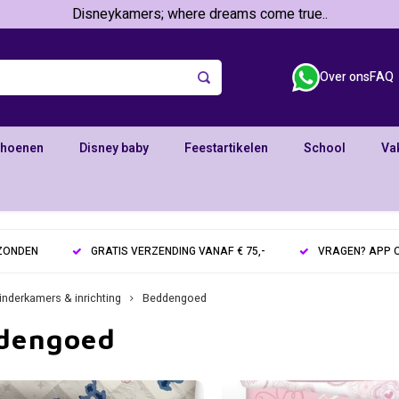
Disneykamers; where dreams come true..
Over ons
FAQ
choenen
Disney baby
Feestartikelen
School
Va
RZONDEN
GRATIS VERZENDING VANAF € 75,-
VRAGEN? APP O
inderkamers & inrichting
Beddengoed
dengoed