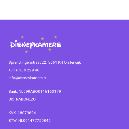
Sprendlingenstraat 22, 5061 KN Oisterwijk
+31 6 339 229 88
info@disneykamers.nl
Bank: NL59RABO0116160179
BIC: RABONL2U
KVK: 18079894
BTW: NL001477755B45