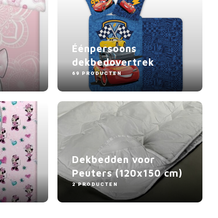
Éénpersoons
dekbedovertrek
69 PRODUCTEN
Dekbedden voor
Peuters (120x150 cm)
2 PRODUCTEN