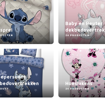
Baby en Peuter
sprei
dekbedovertrek
ODUCTEN
26 PRODUCTEN
epersoons
bedovertrekken
Hoeslakens
ODUCT
24 PRODUCTEN