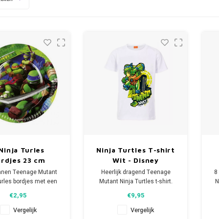
Ninja Turles
Ninja Turtles T-shirt
rdjes 23 cm
Wit - Disney
onnen Teenage Mutant
Heerlijk dragend Teenage
8
urles bordjes met een
Mutant Ninja Turtles t-shirt.
N
t van Michelangelo,
Op het Disney shirt staat een
€2,95
€9,95
tello, Leonardo en
afbeelding van Leonardo.
Raphael.
Materiaal: 100% katoen.
I
Vergelijk
Vergelijk
de per bordje: 23 cm.