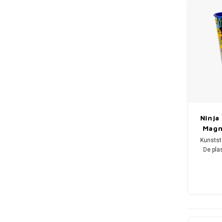
Ninja
Magn
Kunststo
De pla
heeft e
en i
Magnetr
Let o