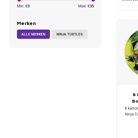
Min: €
0
Max: €
35
Merken
ALLE MERKEN
NINJA TURTLES
8 
Bo
8 kart
Ninja T
prin
Dona
Doorsne