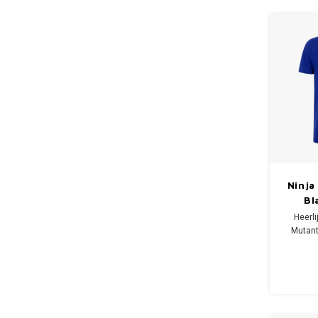
om op te
in de tu
Ninja
Bl
Heerl
Mutant 
Op het 
afbee
Mater