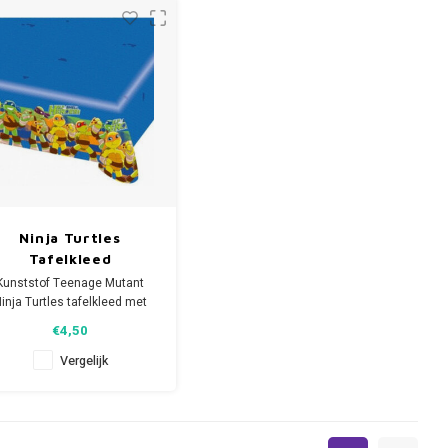
Kenmerken:
​- BPA vrij
- Niet geschikt voor de
magnetron
- Niet geschikt voor d
Ninja Turtles
Tafelkleed
Kunststof Teenage Mutant
inja Turtles tafelkleed met
Michelangelo, Donatello,
€4,50
Leonardo en Raphael.
Afmeting: 180 x 120 cm.
Vergelijk
Je TMNT kinderfeestje kan
beginnen!