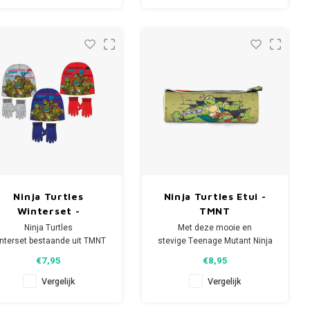
masker en heeft de letter D op
zijn riem.
- Michelangelo draagt het
oranje masker en heeft de
letter M op zijn
Ninja Turtles
Ninja Turtles Etui -
Winterset -
TMNT
Handschoenen en
Ninja Turtles
Met deze mooie en
Muts
nterset bestaande uit TMNT
stevige Teenage Mutant Ninja
muts en handschoenen.
Turtles schooletui zal je vrolijk
€7,95
€8,95
 Disney muts is leverbaar in
de dag doorkomen op school!
in 3 kleuren en 2 maten.
De Disney pennenzak biedt
Vergelijk
Vergelijk
voldoende ruimte voor al je
Materiaal: 40% acryl/60%
schrijfwaren.