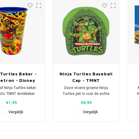
zijvakken. Met een afbe
 Turtles Beker -
Ninja Turtles Baseball
etron - Disney
Cap - TMNT
f Ninja Turtles beker.
Deze stoere groene Ninja
stic TMNT drinkbeker
Turtles pet is voor de echte
N
en inhoud van 260 ml
TMNT liefhebbers.
€1,95
€8,95
s geschikt voor de
De Disney baseball cap is
magnetron.
verstelbaar d.m.v.
Vergelijk
Vergelijk
klittenbandsluiting.
on: max 2 minuten op
600W.
Leverbaar in maat: 52 en 54.
p: dit artikel is niet