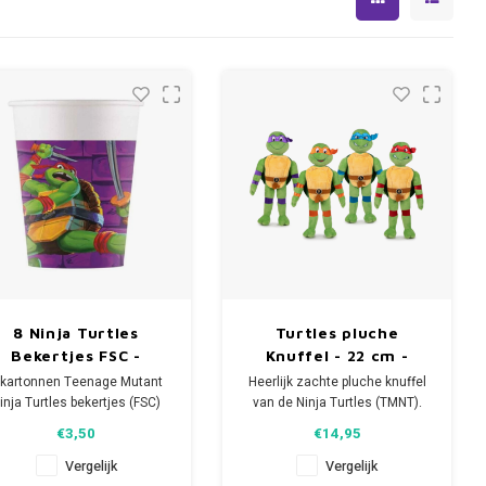
8 Ninja Turtles
Turtles pluche
Bekertjes FSC -
Knuffel - 22 cm -
Disney
TMNT - Disney
 kartonnen Teenage Mutant
Heerlijk zachte pluche knuffel
inja Turtles bekertjes (FSC)
van de Ninja Turtles (TMNT).
voor het allerleukste TMNT
Iedere heldhaftige
€3,50
€14,95
kinderfeestje.
Turtles heeft zijn eigen kleur.
nhoud per Disney beker: 200
Vergelijk
Vergelijk
ml.
- Donatello draagt het paarse