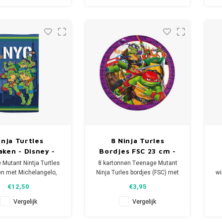
T kinderfeestje kan
beginnen!
inja Turtles
8 Ninja Turles
aken - Disney -
Bordjes FSC 23 cm -
neldrogend
Disney
Mutant Nintja Turtles
8 kartonnen Teenage Mutant
en met Michelangelo,
Ninja Turles bordjes (FSC) met
wi
hael, Leonardo en
een print van Michelangelo,
€12,50
€3,95
Donatello.
Donatello, Leonardo en
De
e handdoek is ideaal
Raphael.
Vergelijk
Vergelijk
uisgebruik, voor bij de
Doorsnede per TMNT bordje:
s of als strandlaken
23 cm.