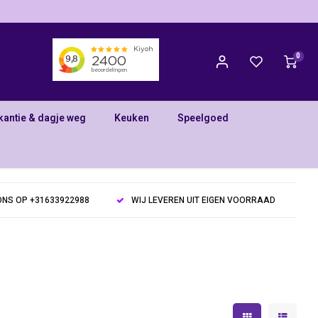
0
kantie & dagje weg
Keuken
Speelgoed
NS OP +31633922988
WIJ LEVEREN UIT EIGEN VOORRAAD