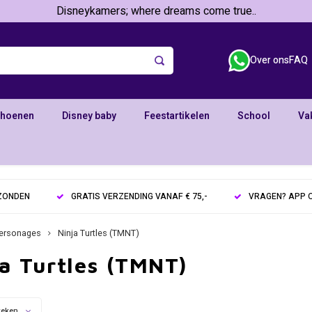
Disneykamers; where dreams come true..
Over ons
FAQ
choenen
Disney baby
Feestartikelen
School
Va
RZONDEN
GRATIS VERZENDING VANAF € 75,-
VRAGEN? APP O
ersonages
Ninja Turtles (TMNT)
a Turtles (TMNT)
keken