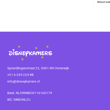
geschik
Meest be
Eenvoudi
Sprendlingenstraat 22, 5061 KN Oisterwijk
+31 6 339 229 88
info@disneykamers.nl
Bank: NL59RABO0116160179
BIC: RABONL2U