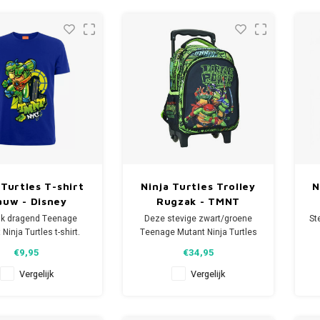
 luieren op het strand,
in of bij het zwembad.
Je TMNT kinderfeestje kan
beginnen!
Afmeting: 70
ho
v
 Turtles T-shirt
Ninja Turtles Trolley
N
auw - Disney
Rugzak - TMNT
ijk dragend Teenage
Deze stevige zwart/groene
St
Ninja Turtles t-shirt.
Teenage Mutant Ninja Turtles
Disney shirt staat een
trolley rugzak is ideaal voor
D
€9,95
€34,95
lding van Leonardo.
school, op vakantie of als je
iaal: 100% katoen.
gaat logeren. De Disney trolley
a
Vergelijk
Vergelijk
rugzak heeft uitschuifbare
telescopische trekstang, een
hoofdvak en een voorvak en 2