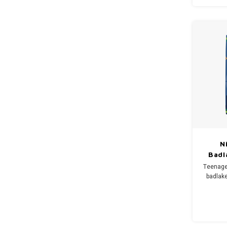
Je TMN
N
Badl
S
Teenage 
badlak
Rap
De grot
voor th
zwemle