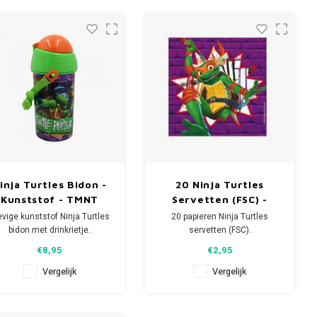
polyester.
Afmeting: ca 21 x 7 x 7 cm.
Het opmeten van uw
Materiaal: 100% polyester.
ofdmaat doet u door middel
an een textielcentimeter de
omtrek van het
inja Turtles Bidon -
20 Ninja Turtles
Kunststof - TMNT
Servetten (FSC) -
Disney
evige kunststof Ninja Turtles
20 papieren Ninja Turtles
bidon met drinkrietje.
servetten (FSC).
eze Disney drinkfles heeft
Afmeting per 2-laags TMNT
€8,95
€2,95
een inhoud 500 ml en een
servet: 33 x 33 cm.
fbeelding van Michelangelo,
Vergelijk
Vergelijk
Donatello, Leonardo en
Je Teenage Mutant Ninja
Raphael.
Turtles kinderfeestje kan
beginnen!