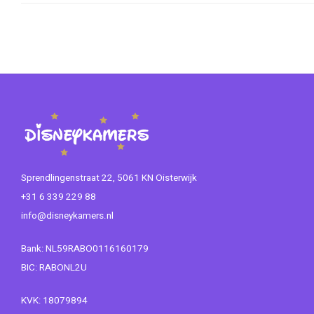
Sprendlingenstraat 22, 5061 KN Oisterwijk
+31 6 339 229 88
info@disneykamers.nl
Bank: NL59RABO0116160179
BIC: RABONL2U
KVK: 18079894