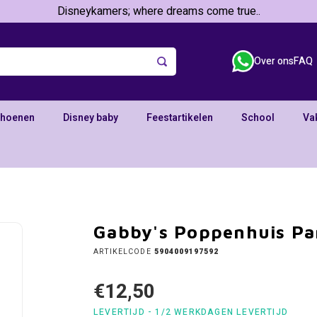
Disneykamers; where dreams come true..
Over ons
FAQ
choenen
Disney baby
Feestartikelen
School
Va
Gabby's Poppenhuis Pa
ARTIKELCODE
5904009197592
€12,50
LEVERTIJD - 1/2 WERKDAGEN LEVERTIJD