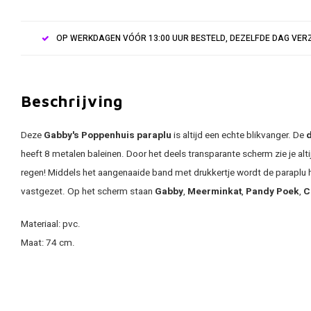
OP WERKDAGEN VÓÓR 13:00 UUR BESTELD, DEZELFDE DAG VE
Beschrijving
Deze
Gabby's Poppenhuis paraplu
is altijd een echte blikvanger. De
heeft 8 metalen baleinen. Door het deels transparante scherm zie je al
regen! Middels het aangenaaide band met drukkertje wordt de parapl
vastgezet. Op het scherm staan
Gabby
,
Meerminkat
,
Pandy Poek
,
C
Materiaal: pvc.
Maat: 74 cm.