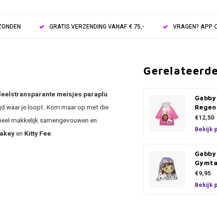
RZONDEN
GRATIS VERZENDING VANAF € 75,-
VRAGEN? APP O
Gerelateerd
deels
transparante meisjes paraplu
Gabby
tijd waar je loopt. Kom maar op met die
Regen
€12,50
u heel makkelijk samengevouwen en
Bekijk 
akey
en
Kitty Fee
.
Gabby
Gymt
€9,95
Bekijk 