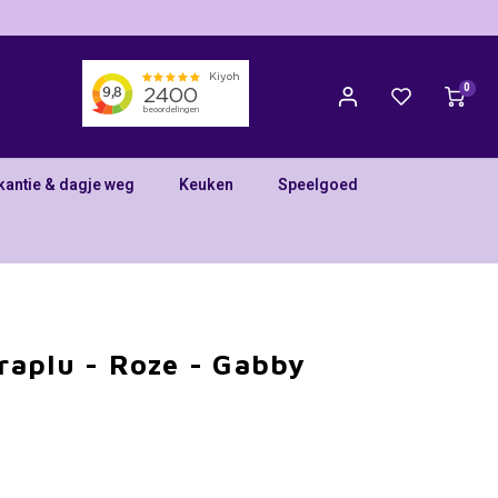
0
kantie & dagje weg
Keuken
Speelgoed
raplu - Roze - Gabby