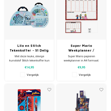
- 1 x S
Afmeting set: 21 x 12 cm.
Lilo en Stitch
Super Mario
Tekenkoffer - 51 Delig
Weekplanner /
- Disney
Bureauplanner
Met deze leuke, stevige
Super Mario papieren
kunststof Stitch tekenkoffer kun
weekplanner in A4 formaat.
je lekker creatief bezig zijn.
Inhoud: ca 52 vellen voor het
€14,95
€9,95
hele jaar.
Inhoud:
Afmeting: ca 21 x 30 cm.
Vergelijk
Vergelijk
- 12 kleurpotloden
- 2 potloden
- 6 viltstiften
- 24 wasco krijtjes
- stickers
- 4 kleurplaten
- puntenslijper
- gum.