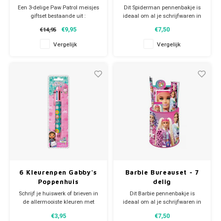
Een 3-delige Paw Patrol meisjes
Dit Spiderman pennenbakje is
giftset bestaande uit :
ideaal om al je schrijfwaren in
- een dagboek met slot,
op te bergen. De schrijfwaren
€9,95
€7,50
€14,95
- een digitaal meisjes horloge,
worden erbij meegeleverd! In
- een 6-kleuren pen.
de pennenhouder zit een
Vergelijk
Vergelijk
potlood, papierclip, puntenslijper,
Met heldere afbeeldingen van
gum, liniaal en notitieblokje.
Skye en Everest.
Allemaal met Spiderman-print!
Reden afprijzing; het batterijtje
in het horloge moet vervangen
Afmeting c
worde
6 Kleurenpen Gabby's
Barbie Bureauset - 7
Poppenhuis
delig
Schrijf je huiswerk of brieven in
Dit Barbie pennenbakje is
de allermooiste kleuren met
ideaal om al je schrijfwaren in
deze 6 kleurenpen van Gabby's
op te bergen. De schrijfwaren
€3,95
€7,50
Poppenhuis.
worden erbij meegeleverd! In de