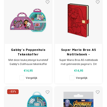
Gabby's Poppenhuis
Super Mario Bros A5
Tekenkoffer
Notitieboek -
Nintendo
Met deze leuke,stevige kunststof
Super Mario Bros A5 notitieboek
Gabby's Dollhouse tekenkoffer
met gelinieerde pagina's. Dit
kun je lekker creatief bezig zijn.
leuke Nintendo
€14,95
€14,95
aantekeningenboek heeft een
Inhoud:
handige magnetische clip-
Vergelijk
Vergelijk
- 12 kleurpotloden
sluiting die ervoor zorgt dat het
- 2 potloden
notitieboek niet open valt en je
- 6 viltstiften
aantekeningen veilig zijn.
-33%
- 24 wasco krijtjes
- stickers
Afmetingen: ca 15 x 21 x 3 cm
- kleurboekje
- puntenslijper