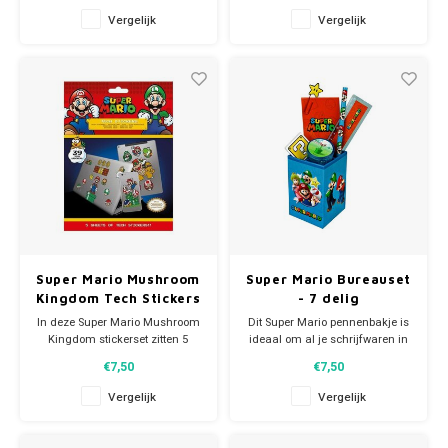
Wordt geleverd op blister.
pennenhouder zit een potlood,
Vergelijk
Vergelijk
papierclip, puntenslijper, gum,
liniaal en notitieboekje.
Allemaal met kleurrijke Barbie-
print!
Super Mario Mushroom
Super Mario Bureauset
Kingdom Tech Stickers
- 7 delig
In deze Super Mario Mushroom
Dit Super Mario pennenbakje is
Kingdom stickerset zitten 5
ideaal om al je schrijfwaren in
vellen met totaal 39 tech
op te bergen. De schrijfwaren
€7,50
€7,50
stickers.
worden erbij meegeleverd! In de
Afmeting verpakking: 18 x 24
pennenhouder zit een potlood,
Vergelijk
Vergelijk
cm.
papierclip, puntenslijper, gum,
liniaal en notitieblokje. Allemaal
met kleurrijke Super Mario-print!