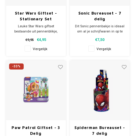
Star Wars Giftset -
Sonic Bureauset - 7
Stationary Set
delig
Leuke Star Wars giftset
Dit Sonic pennenbakje is ideaal
bestaande uit pennenblikje,
om al je schrijfwaren in op te
lineaal, potlood, puntenslijper en
bergen. De schrijfwaren worden
€4,95
€7,50
€9,95
gum.
erbij meegeleverd! In
de pennenhouder zit een
Vergelijk
Vergelijk
potlood, papierclip, puntenslijper,
gum, liniaal en notitieblokje.
Allemaal met blauwe Sonic-
-33%
print!
Afmeting ca
Paw Patrol Giftset - 3
Spiderman Bureauset -
Delig
7 delig