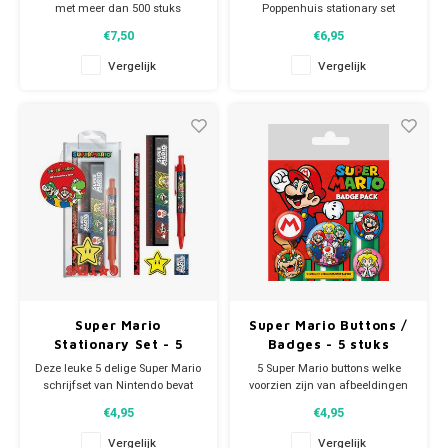
met meer dan 500 stuks
Poppenhuis stationary set
stickers van Mario en vrienden.
bestaat uit:
€7,50
€6,95
De Mario Super stickerset bevat
- notitieboekje
Paw Patrol
een vel stickerpapier, 2 vellen
- gum
Vergelijk
Vergelijk
laserstickers, 2 stickervellen, 2
- lineaal
pop-up stickervellen en 2 zakjes
- puntenslijper
Peppa Pig
met elk 100 laserstickers. Wordt
- potlood.
gele
Leuk 'back to school' item!
Planes
Pluto
Pokemon
Princess
Super Mario
Super Mario Buttons /
Sonic the Hedgehog
Stationary Set - 5
Badges - 5 stuks
Delig
Deze leuke 5 delige Super Mario
5 Super Mario buttons welke
schrijfset van Nintendo bevat
voorzien zijn van afbeeldingen
Spiderman
alles wat je nodig hebt voor
van je favoriete Mario karakters.
€4,95
€4,95
school.
Aan de achterkant van de
De set bevat: 1 potlood - 1 gum -
Nintendo badges zit een speld
Star Wars
Vergelijk
Vergelijk