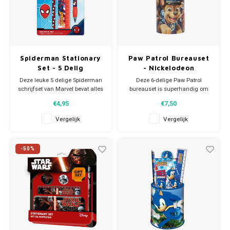
Spiderman Stationary
Paw Patrol Bureauset
Set - 5 Delig
- Nickelodeon
Deze leuke 5 delige Spiderman
Deze 6-delige Paw Patrol
schrijfset van Marvel bevat alles
bureauset is superhandig om
wat je nodig hebt voor school.
bij de hand te hebben.
€4,95
€7,50
De set bevat: 1 potlood - 1 gum -
De Nickelodeon set bevat naast
1 puntenslijper - 1 liniaal en 1
een houder ook een liniaal,
Vergelijk
Vergelijk
balpen en wordt geleverd in een
potlood, gum, een notitieboekje
blisterverpakking.
en een papierklem.
-50%
Afmeting set: 21 x 12 cm.
Afmeting: 7,5 x H10 cm.
Leeftijdsadvies: 3+