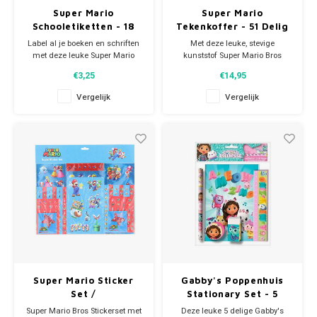
Lady en de Vagebond
Vloerkleden
My little Pony feestartikelen
Toilettassen & verzorging
Super Mario
Super Mario
Schooletiketten - 18
Tekenkoffer - 51 Delig
Lilo en Stitch
Wandklokken & Wekkers
Ninja Turles feestartikelen
Toiletverkleiners
Stuks
Label al je boeken en schriften
Met deze leuke, stevige
met deze leuke Super Mario
kunststof Super Mario Bros
Kart schooletiketten.
tekenkoffer kun je lekker
Lion King
Paw Patrol feestartikelen
Trolleys & reiskoffers
€3,25
€14,95
De set bevat maar liefst 18
creatief bezig zijn.
schoollabels.
Vergelijk
Vergelijk
Inhoud:
Marie Cat
Peppa Pig feestartikelen
Weekendtas & sporttas
Leuk om te combineren met het
- 12 kleurpotloden
Mario kaftpapier.
- 2 potloden
- 6 viltstiften
Mickey Mouse
Pokemon feestartikelen
Zwemtassen en Gymtassen
- 24 wasco krijtjes
- stickers
- 4 kleurplaten
Minecraft
Sonic Feestartikelen
- puntenslijper
- gum.
Minions
Spiderman feestartikelen
Minnie Mouse
Super Mario feestartikelen
Super Mario Sticker
Gabby's Poppenhuis
My Little Pony
Toy Story Feestartikelen
Set /
Stationary Set - 5
Beloningsstickers
Delig
Super Mario Bros Stickerset met
Deze leuke 5 delige Gabby's
Ninja Turtles (TMNT)
Vaiana feestartikelen