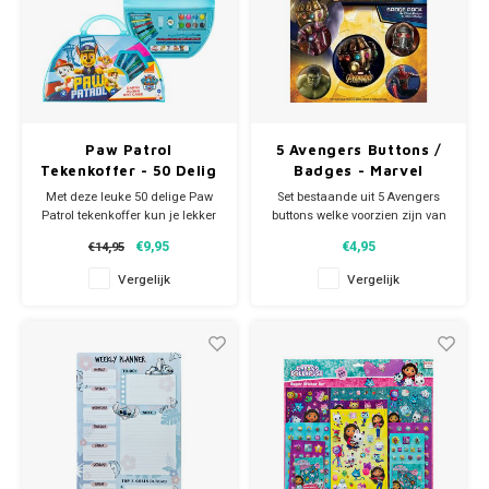
- gum.
Paw Patrol
5 Avengers Buttons /
Tekenkoffer - 50 Delig
Badges - Marvel
Met deze leuke 50 delige Paw
Set bestaande uit 5 Avengers
Patrol tekenkoffer kun je lekker
buttons welke voorzien zijn van
creatief bezig zijn. De
je favoriete superhelden w.o.
€9,95
€4,95
€14,95
Nickelodeon koffer is van
Spiderman, de Hulk en iron
kunststof. Inhoud: - 12
Man. Aan de achterkant van de
Vergelijk
Vergelijk
tekstmarkers - 12 wasco krijtjes
Marvel badges zit een speld
- 12 kleuren waterverf -
zodat ze eenvoudig op kleding,
verfkwast - 6 kleurpotloden - 2
een schooltas of rugzak
potloden - puntenslijper - s
kunnen worden vastgemaak