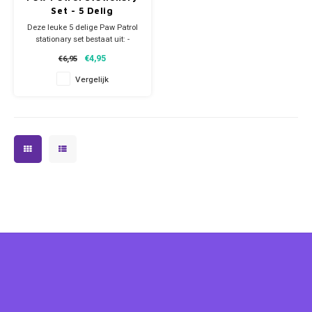
Set - 5 Delig
Deze leuke 5 delige Paw Patrol
stationary set bestaat uit: -
metalen pennenblikje - gum -
€4,95
€6,95
lineaal - puntenslijper - potlood
Leuk 'back to school' item!
Vergelijk