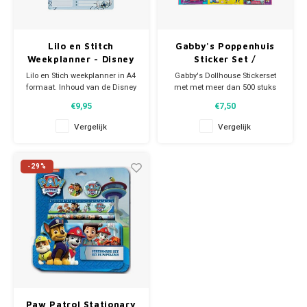
Lilo en Stitch
Gabby's Poppenhuis
Weekplanner - Disney
Sticker Set /
Beloningsstickers
Lilo en Stich weekplanner in A4
Gabby's Dollhouse Stickerset
formaat. Inhoud van de Disney
met met meer dan 500 stuks
bureauplanner: 52 vellen van
stickers van Gabby en haar
€9,95
€7,50
een week; dus voor het hele
kattenvriendjes. De Gabby
jaar. Afmeting: ca 19 x 28 cm.
Poppenhuis Super stickerset
Vergelijk
Vergelijk
bevat een vel stickerpapier, 2
vellen laserstickers, 2
stickervellen, 2 pop-up
-29%
stickervellen en 2 zakjes met elk
100 l
Paw Patrol Stationary