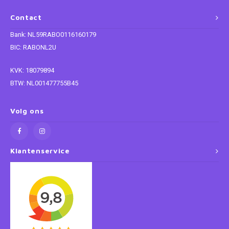
Contact
Super Mario
Bank: NL59RABO0116160179
Thomas de Trein
BIC: RABONL2U
Toy Story
KVK: 18079894
BTW: NL001477755B45
Vaiana
Volg ons
Wish
Klantenservice