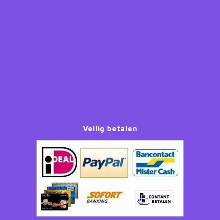
Paw Patrol
Peppa Pig
Planes
Pluto
Pokemon
Veilig betalen
Princess
Sonic the Hedgehog
Spiderman
Star Wars