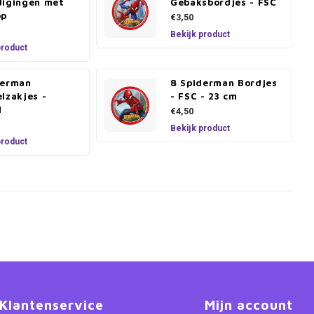
digingen met
Gebaksbordjes - FSC
op
€3,50
Bekijk product
product
derman
8 Spiderman Bordjes
lzakjes -
- FSC - 23 cm
l
€4,50
Bekijk product
product
Klantenservice
Mijn account