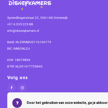
Sprendlingenstraat 22, 5061 KN Oisterwijk
+31 6 339 229 88
info@disneykamers.nl
Bank: NL59RABO0116160179
BIC: RABONL2U
KVK: 18079894
BTW: NL001477755B45
Volg ons
Door het gebruiken van onze website, ga je akkoo