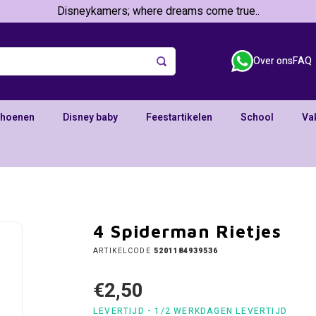
Disneykamers; where dreams come true..
Over ons
FAQ
choenen
Disney baby
Feestartikelen
School
Va
4 Spiderman Rietjes
ARTIKELCODE
5201184939536
€2,50
LEVERTIJD - 1/2 WERKDAGEN LEVERTIJD