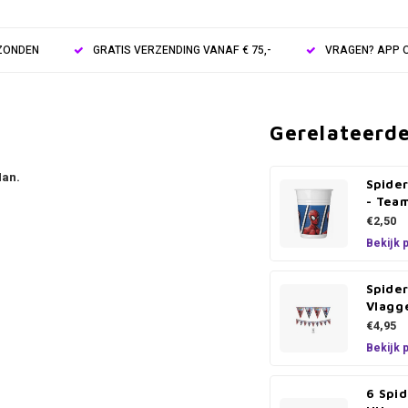
RZONDEN
GRATIS VERZENDING VANAF € 75,-
VRAGEN? APP O
Gerelateerd
an.
Spide
- Tea
€2,50
Bekijk 
Spide
Vlagge
€4,95
Bekijk 
6 Spi