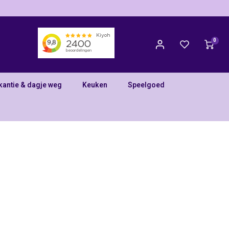
0
kantie & dagje weg
Keuken
Speelgoed