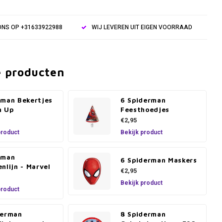
NS OP +31633922988
WIJ LEVEREN UIT EIGEN VOORRAAD
e producten
rman Bekertjes
6 Spiderman
m Up
Feesthoedjes
€2,95
product
Bekijk product
rman
6 Spiderman Maskers
nlijn - Marvel
€2,95
Bekijk product
product
derman
8 Spiderman