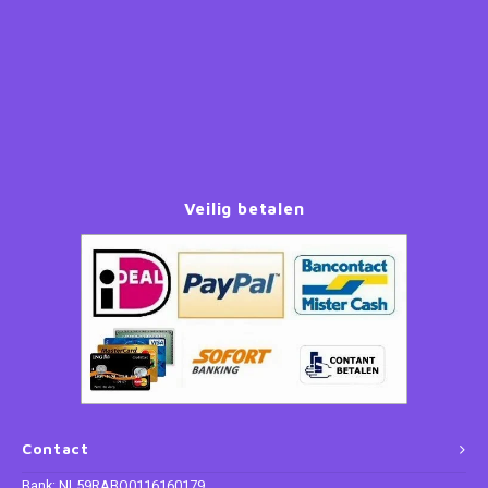
Paw Patrol
Peppa Pig
Planes
Veilig betalen
Pluto
Pokemon
Princess
Sonic the Hedgehog
Spiderman
Contact
Star Wars
Bank: NL59RABO0116160179