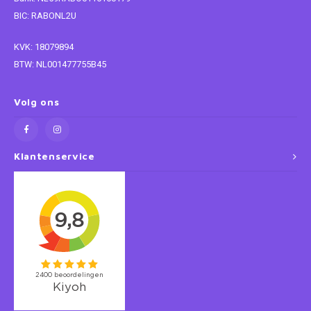
BIC: RABONL2U
Super Mario
KVK: 18079894
Thomas de Trein
BTW: NL001477755B45
Toy Story
Volg ons
Vaiana
Klantenservice
Wish