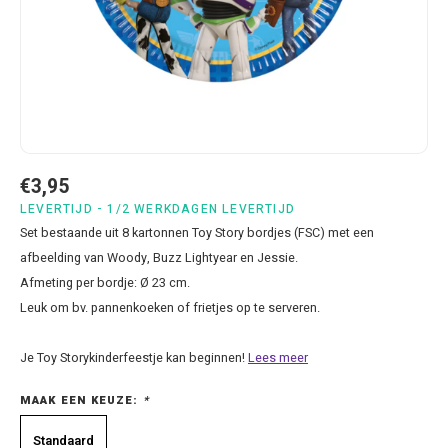
Bluey
Kussens
Mode accessoires
Beddengoed Baby en Peuter
Cars feestartikelen
Baseball caps & petten
Servetten
Brandweerman Sam
Lampjes
Nachtkleding
Kinderserviesjes
Frozen feestartikelen
Handtasjes & schoudertasjes
Tafelkleden
Cars
Muurposters
Ondergoed & sokken
Knuffels
Disney Princess feestartikelen
Horloges & zonnebrillen
Wegwerp servies
Dinosaurus & Jurassic World
Muurstickers & Raamstickers
Onesies
Luiertassen
Gabby's Poppenhuis feestartikelen
Parapluus
€3,95
Dombo
Opbergboxen & Speelgoedkisten
Pantoffels & Schoeisel
Rompertjes
Lilo en Stitch feestartikelen
Plaids
LEVERTIJD - 1/2 WERKDAGEN LEVERTIJD
Set bestaande uit 8 kartonnen Toy Story bordjes (FSC) met een
Donald Duck
Opbergrekken
Regenjassen
Slabbetjes
Mickey Mouse feestartikelen
Portemonees
afbeelding van Woody, Buzz Lightyear en Jessie.
Afmeting per bordje: Ø 23 cm.
Frozen
Peuterbed
Sweater & hoodies
Minecraft feestartikelen
Rugtassen
Leuk om bv. pannenkoeken of frietjes op te serveren.
Gabby's Poppenhuis
Prullenbakken
T-shirts & longsleeves
Minions feestartikelen
Slaapmaskers
Je Toy Storykinderfeestje kan beginnen!
Lees meer
MAAK EEN KEUZE:
*
Hello Kitty
Stoelen & Tafels
Zomersetjes
Minnie Mouse feestartikelen
Slaapzakken en Readynaps
Standaard