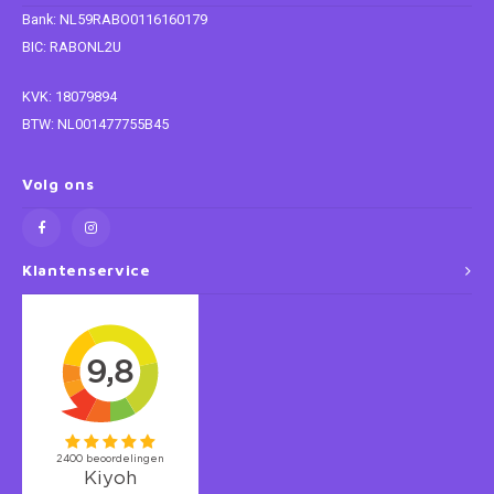
Bank: NL59RABO0116160179
Super Mario
BIC: RABONL2U
KVK: 18079894
Thomas de Trein
BTW: NL001477755B45
Toy Story
Volg ons
Vaiana
Wish
Klantenservice