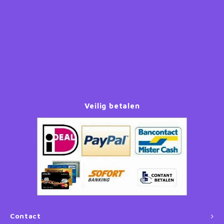
Paw Patrol
Peppa Pig
Planes
Pluto
Veilig betalen
Pokemon
Princess
Sonic the Hedgehog
Spiderman
Contact
Star Wars