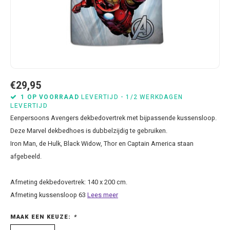
Bluey
Kussens
Mode accessoires
Beddengoed Baby en Peuter
Cars feestartikelen
Baseball caps & petten
Servetten
Brandweerman Sam
Lampjes
Nachtkleding
Kinderserviesjes
Frozen feestartikelen
Handtasjes & schoudertasjes
Tafelkleden
Cars
Muurposters
Ondergoed & sokken
Knuffels
Disney Princess feestartikelen
Horloges & zonnebrillen
Wegwerp servies
Dinosaurus & Jurassic World
Muurstickers & Raamstickers
Onesies
Luiertassen
Gabby's Poppenhuis feestartikelen
Parapluus
€29,95
1 OP VOORRAAD
LEVERTIJD - 1/2 WERKDAGEN
LEVERTIJD
Dombo
Opbergboxen & Speelgoedkisten
Pantoffels & Schoeisel
Rompertjes
Lilo en Stitch feestartikelen
Plaids
Eenpersoons Avengers dekbedovertrek met bijpassende kussensloop.
Deze Marvel dekbedhoes is dubbelzijdig te gebruiken.
Donald Duck
Opbergrekken
Regenjassen
Slabbetjes
Mickey Mouse feestartikelen
Portemonees
Iron Man, de Hulk, Black Widow, Thor en Captain America staan
afgebeeld.
Frozen
Peuterbed
Sweater & hoodies
Minecraft feestartikelen
Rugtassen
Gabby's Poppenhuis
Prullenbakken
T-shirts & longsleeves
Minions feestartikelen
Slaapmaskers
Afmeting dekbedovertrek: 140 x 200 cm.
Afmeting kussensloop 63
Lees meer
Hello Kitty
Stoelen & Tafels
Zomersetjes
Minnie Mouse feestartikelen
Slaapzakken en Readynaps
MAAK EEN KEUZE:
*