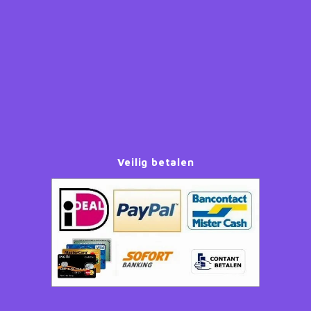
Paw Patrol
Peppa Pig
Planes
Pluto
Veilig betalen
Pokemon
Princess
Sonic the Hedgehog
Spiderman
Star Wars