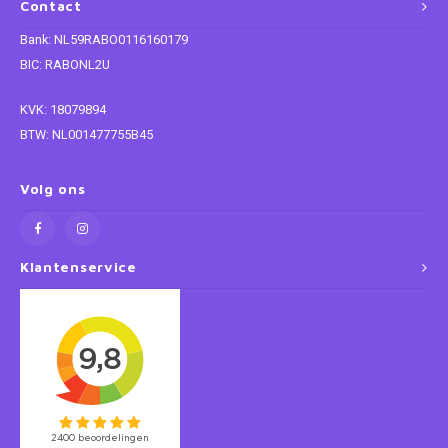
Contact
Super Mario
Bank: NL59RABO0116160179
BIC: RABONL2U
Thomas de Trein
KVK: 18079894
BTW: NL001477755B45
Toy Story
Vaiana
Volg ons
Wish
Klantenservice