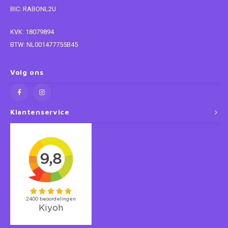
BIC: RABONL2U
Super Mario
KVK: 18079894
BTW: NL001477755B45
Thomas de Trein
Toy Story
Volg ons
Vaiana
Klantenservice
Wish