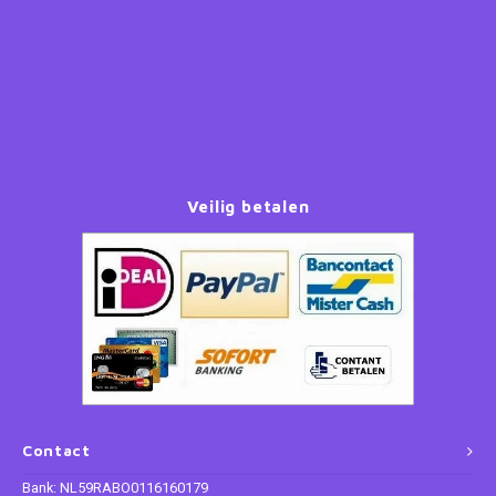
Paw Patrol
Peppa Pig
Planes
Veilig betalen
Pluto
Pokemon
Princess
Sonic the Hedgehog
Spiderman
Contact
Star Wars
Bank: NL59RABO0116160179