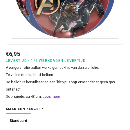
Bluey
Kussens
Mode accessoires
Beddengoed Baby en Peuter
Cars feestartikelen
Baseball caps & petten
Servetten
Brandweerman Sam
Lampjes
Nachtkleding
Kinderserviesjes
Frozen feestartikelen
Handtasjes & schoudertasjes
Tafelkleden
Cars
Muurposters
Ondergoed & sokken
Knuffels
Disney Princess feestartikelen
Horloges & zonnebrillen
Wegwerp servies
Dinosaurus & Jurassic World
Muurstickers & Raamstickers
Onesies
Luiertassen
Gabby's Poppenhuis feestartikelen
Parapluus
€6,95
Dombo
Opbergboxen & Speelgoedkisten
Pantoffels & Schoeisel
Rompertjes
Lilo en Stitch feestartikelen
Plaids
LEVERTIJD - 1/2 WERKDAGEN LEVERTIJD
Avengers folie ballon welke gemaakt is van dun alu folie.
Donald Duck
Opbergrekken
Regenjassen
Slabbetjes
Mickey Mouse feestartikelen
Portemonees
Te vullen met lucht of helium.
De ballon is hervulbaar en een 'klepje' zorgt ervoor dat er geen gas
Frozen
Peuterbed
Sweater & hoodies
Minecraft feestartikelen
Rugtassen
ontsnapt.
Doorsnede: ca 43 cm.
Lees meer
Gabby's Poppenhuis
Prullenbakken
T-shirts & longsleeves
Minions feestartikelen
Slaapmaskers
MAAK EEN KEUZE:
*
Hello Kitty
Stoelen & Tafels
Zomersetjes
Minnie Mouse feestartikelen
Slaapzakken en Readynaps
Standaard