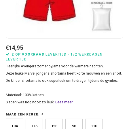
Bluey
Kussens
Mode accessoires
Beddengoed Baby en Peuter
Cars feestartikelen
Baseball caps & petten
Servetten
Brandweerman Sam
Lampjes
Nachtkleding
Kinderserviesjes
Frozen feestartikelen
Handtasjes & schoudertasjes
Tafelkleden
Cars
Muurposters
Ondergoed & sokken
Knuffels
Disney Princess feestartikelen
Horloges & zonnebrillen
Wegwerp servies
Dinosaurus & Jurassic World
Muurstickers & Raamstickers
Onesies
Luiertassen
Gabby's Poppenhuis feestartikelen
Parapluus
€14,95
2 OP VOORRAAD
LEVERTIJD - 1/2 WERKDAGEN
LEVERTIJD
Dombo
Opbergboxen & Speelgoedkisten
Pantoffels & Schoeisel
Rompertjes
Lilo en Stitch feestartikelen
Plaids
Heerlijke Avengers zomer pyjama voor de warmere nachten.
Deze leuke Marvel jongens shortama heeft korte mouwen en een short.
Donald Duck
Opbergrekken
Regenjassen
Slabbetjes
Mickey Mouse feestartikelen
Portemonees
De kinder shortama is ook superleuk om te dragen tijdens de gymles.
Frozen
Peuterbed
Sweater & hoodies
Minecraft feestartikelen
Rugtassen
Materiaal: 100% katoen.
Gabby's Poppenhuis
Prullenbakken
T-shirts & longsleeves
Minions feestartikelen
Slaapmaskers
Slapen was nog nooit zo leuk!
Lees meer
MAAK EEN KEUZE:
*
Hello Kitty
Stoelen & Tafels
Zomersetjes
Minnie Mouse feestartikelen
Slaapzakken en Readynaps
104
116
128
98
110