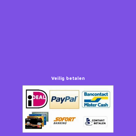
Paw Patrol
Peppa Pig
Planes
Pluto
Pokemon
Veilig betalen
Princess
Sonic the Hedgehog
Spiderman
Star Wars