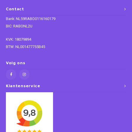
Contact
Super Mario
Bank: NL59RABO0116160179
Thomas de Trein
BIC: RABONL2U
KVK: 18079894
Toy Story
BTW: NL001477755B45
Vaiana
Volg ons
Wish
Klantenservice