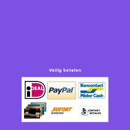
Paw Patrol
Peppa Pig
Planes
Pluto
Veilig betalen
Pokemon
Princess
Sonic the Hedgehog
Spiderman
Star Wars