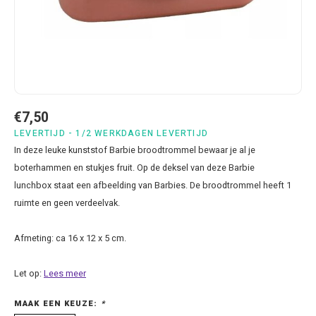
Bluey
Kussens
Mode accessoires
Beddengoed Baby en Peuter
Cars feestartikelen
Baseball caps & petten
Servetten
Brandweerman Sam
Lampjes
Nachtkleding
Kinderserviesjes
Frozen feestartikelen
Handtasjes & schoudertasjes
Tafelkleden
Cars
Muurposters
Ondergoed & sokken
Knuffels
Disney Princess feestartikelen
Horloges & zonnebrillen
Wegwerp servies
Dinosaurus & Jurassic World
Muurstickers & Raamstickers
Onesies
Luiertassen
Gabby's Poppenhuis feestartikelen
Parapluus
€7,50
LEVERTIJD - 1/2 WERKDAGEN LEVERTIJD
Dombo
Opbergboxen & Speelgoedkisten
Pantoffels & Schoeisel
Rompertjes
Lilo en Stitch feestartikelen
Plaids
In deze leuke kunststof Barbie broodtrommel bewaar je al je
boterhammen en stukjes fruit. Op de deksel van deze Barbie
Donald Duck
Opbergrekken
Regenjassen
Slabbetjes
Mickey Mouse feestartikelen
Portemonees
lunchbox staat een afbeelding van Barbies. De broodtrommel heeft 1
ruimte en geen verdeelvak.
Frozen
Peuterbed
Sweater & hoodies
Minecraft feestartikelen
Rugtassen
Afmeting: ca 16 x 12 x 5 cm.
Gabby's Poppenhuis
Prullenbakken
T-shirts & longsleeves
Minions feestartikelen
Slaapmaskers
Let op:
Lees meer
Hello Kitty
Stoelen & Tafels
Zomersetjes
Minnie Mouse feestartikelen
Slaapzakken en Readynaps
MAAK EEN KEUZE:
*