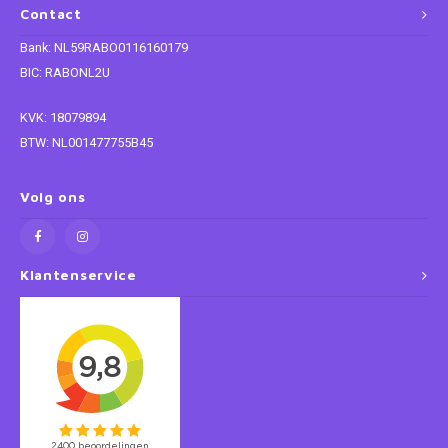
Contact
Super Mario
Bank: NL59RABO0116160179
BIC: RABONL2U
Thomas de Trein
KVK: 18079894
Toy Story
BTW: NL001477755B45
Vaiana
Volg ons
Wish
Klantenservice