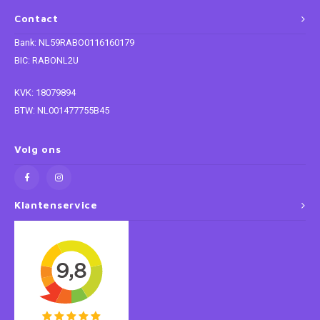
Contact
Super Mario
Bank: NL59RABO0116160179
BIC: RABONL2U
Thomas de Trein
KVK: 18079894
Toy Story
BTW: NL001477755B45
Vaiana
Volg ons
Wish
Klantenservice