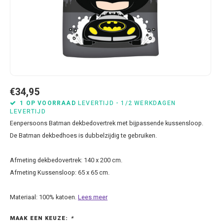
Bluey
Kussens
Mode accessoires
Beddengoed Baby en Peuter
Cars feestartikelen
Baseball caps & petten
Servetten
Brandweerman Sam
Lampjes
Nachtkleding
Kinderserviesjes
Frozen feestartikelen
Handtasjes & schoudertasjes
Tafelkleden
Cars
Muurposters
Ondergoed & sokken
Knuffels
Disney Princess feestartikelen
Horloges & zonnebrillen
Wegwerp servies
Dinosaurus & Jurassic World
Muurstickers & Raamstickers
Onesies
Luiertassen
Gabby's Poppenhuis feestartikelen
Parapluus
€34,95
Dombo
Opbergboxen & Speelgoedkisten
Pantoffels & Schoeisel
Rompertjes
Lilo en Stitch feestartikelen
Plaids
1 OP VOORRAAD
LEVERTIJD - 1/2 WERKDAGEN
LEVERTIJD
Eenpersoons Batman dekbedovertrek met bijpassende kussensloop.
Donald Duck
Opbergrekken
Regenjassen
Slabbetjes
Mickey Mouse feestartikelen
Portemonees
De Batman dekbedhoes is dubbelzijdig te gebruiken.
Frozen
Peuterbed
Sweater & hoodies
Minecraft feestartikelen
Rugtassen
Afmeting dekbedovertrek: 140 x 200 cm.
Afmeting Kussensloop: 65 x 65 cm.
Gabby's Poppenhuis
Prullenbakken
T-shirts & longsleeves
Minions feestartikelen
Slaapmaskers
Materiaal: 100% katoen.
Lees meer
Hello Kitty
Stoelen & Tafels
Zomersetjes
Minnie Mouse feestartikelen
Slaapzakken en Readynaps
MAAK EEN KEUZE:
*