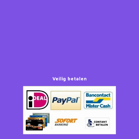
Paw Patrol
Peppa Pig
Planes
Pluto
Pokemon
Veilig betalen
Princess
Sonic the Hedgehog
Spiderman
Star Wars