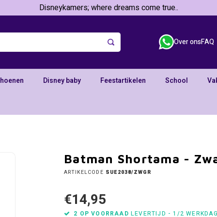
Disneykamers; where dreams come true..
Over ons
FAQ
choenen
Disney baby
Feestartikelen
School
Va
Batman Shortama - Zwa
ARTIKELCODE
SUE2038/ZWGR
€14,95
2 OP VOORRAAD
LEVERTIJD - 1/2 WERKDA