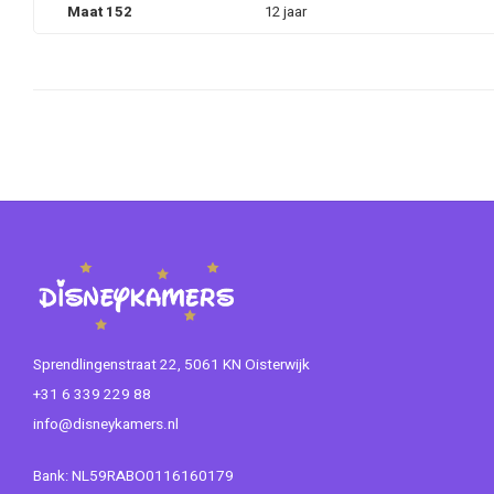
Maat 152
12 jaar
Sprendlingenstraat 22, 5061 KN Oisterwijk
+31 6 339 229 88
info@disneykamers.nl
Bank: NL59RABO0116160179