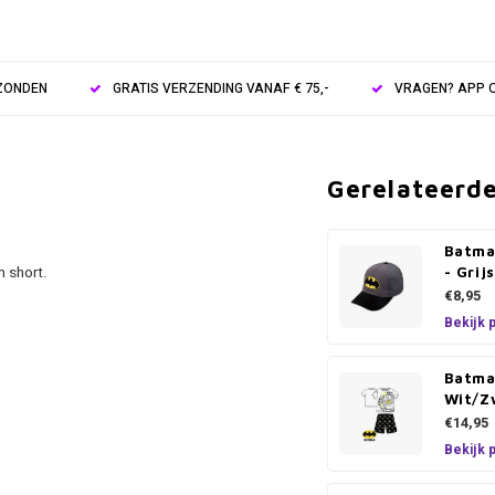
RZONDEN
GRATIS VERZENDING VANAF € 75,-
VRAGEN? APP O
Gerelateerd
Batma
n short.
- Grij
€8,95
.
Bekijk 
Batma
Wit/Z
€14,95
Bekijk 