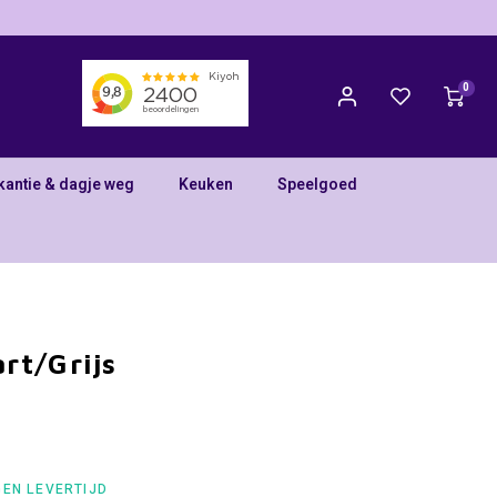
0
kantie & dagje weg
Keuken
Speelgoed
rt/Grijs
GEN LEVERTIJD