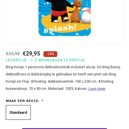
Bluey
Kussens
Mode accessoires
Beddengoed Baby en Peuter
Cars feestartikelen
Baseball caps & petten
Servetten
Brandweerman Sam
Lampjes
Nachtkleding
Kinderserviesjes
Frozen feestartikelen
Handtasjes & schoudertasjes
Tafelkleden
Cars
Muurposters
Ondergoed & sokken
Knuffels
Disney Princess feestartikelen
Horloges & zonnebrillen
Wegwerp servies
Dinosaurus & Jurassic World
Muurstickers & Raamstickers
Onesies
Luiertassen
Gabby's Poppenhuis feestartikelen
Parapluus
€29,95
€34,95
-14%
Dombo
Opbergboxen & Speelgoedkisten
Pantoffels & Schoeisel
Rompertjes
Lilo en Stitch feestartikelen
Plaids
LEVERTIJD - 1/2 WERKDAGEN LEVERTIJD
Bing Konijn 1 persoons dekbedovertrek inclusief sloop. De Bing Bunny
Donald Duck
Opbergrekken
Regenjassen
Slabbetjes
Mickey Mouse feestartikelen
Portemonees
dekbedhoes is dubbelzijdig te gebruiken en heeft een print van Bing
Konijn en Flop. Afmeting: dekbedovertrek: 140 x 200 cm. Afmeting
Frozen
Peuterbed
Sweater & hoodies
Minecraft feestartikelen
Rugtassen
kussensloop: 70 x 90 cm. Materiaal: 100% Katoen.
Lees meer
MAAK EEN KEUZE:
*
Gabby's Poppenhuis
Prullenbakken
T-shirts & longsleeves
Minions feestartikelen
Slaapmaskers
Standaard
Hello Kitty
Stoelen & Tafels
Zomersetjes
Minnie Mouse feestartikelen
Slaapzakken en Readynaps