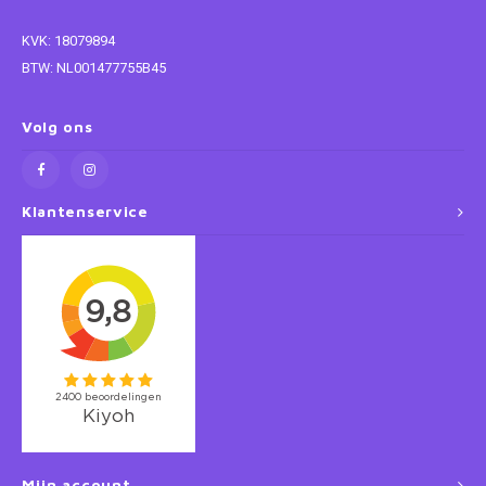
KVK: 18079894
Super Mario
BTW: NL001477755B45
Thomas de Trein
Volg ons
Toy Story
Vaiana
Klantenservice
Wish
Mijn account