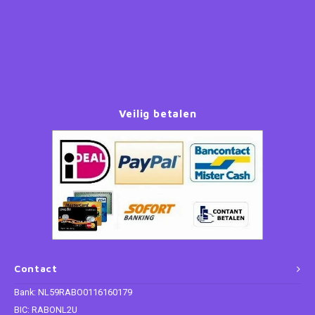
Paw Patrol
Peppa Pig
Planes
Veilig betalen
Pluto
Pokemon
Princess
Sonic the Hedgehog
Contact
Spiderman
Bank: NL59RABO0116160179
Star Wars
BIC: RABONL2U