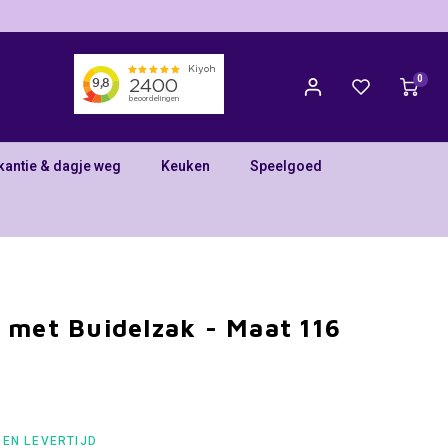
0
kantie & dagje weg
Keuken
Speelgoed
 met Buidelzak - Maat 116
GEN LEVERTIJD