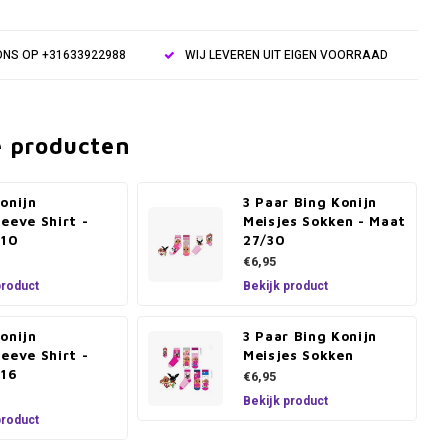
NS OP +31633922988
WIJ LEVEREN UIT EIGEN VOORRAAD
e producten
onijn
3 Paar Bing Konijn
eeve Shirt -
Meisjes Sokken - Maat
110
27/30
€6,95
product
Bekijk product
onijn
3 Paar Bing Konijn
eeve Shirt -
Meisjes Sokken
116
€6,95
Bekijk product
product