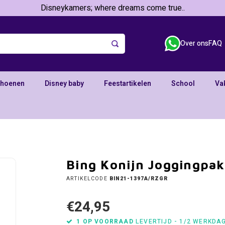
Disneykamers; where dreams come true..
Over ons
FAQ
choenen
Disney baby
Feestartikelen
School
Va
Bing Konijn Joggingpak
ARTIKELCODE
BIN21-1397A/RZGR
€24,95
1 OP VOORRAAD
LEVERTIJD - 1/2 WERKDA