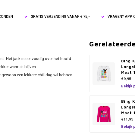
RZONDEN
GRATIS VERZENDING VANAF € 75,-
VRAGEN? APP O
Gerelateerd
st. Het jack is eenvoudig over het hoofd
Bing K
kker warm in blijven.
Longsl
Maat 
je gewoon een lekkere chill dag wil hebben.
€9,95
Bekijk 
Bing K
Longsl
Maat 
€11,95
Bekijk 