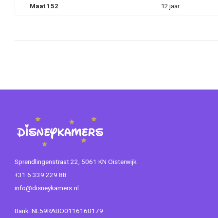
Maat 152
12 jaar
Sprendlingenstraat 22, 5061 KN Oisterwijk
+31 6 339 229 88
info@disneykamers.nl
Bank: NL59RABO0116160179