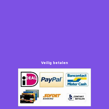
Paw Patrol
Peppa Pig
Planes
Pluto
Pokemon
Veilig betalen
Princess
Sonic the Hedgehog
Spiderman
Star Wars