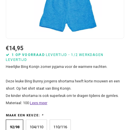
Bluey
Kussens
Mode accessoires
Beddengoed Baby en Peuter
Cars feestartikelen
Baseball caps & petten
Servetten
Brandweerman Sam
Lampjes
Nachtkleding
Kinderserviesjes
Frozen feestartikelen
Handtasjes & schoudertasjes
Tafelkleden
Cars
Muurposters
Ondergoed & sokken
Knuffels
Disney Princess feestartikelen
Horloges & zonnebrillen
Wegwerp servies
Dinosaurus & Jurassic World
Muurstickers & Raamstickers
Onesies
Luiertassen
Gabby's Poppenhuis feestartikelen
Parapluus
€14,95
1 OP VOORRAAD
LEVERTIJD - 1/2 WERKDAGEN
LEVERTIJD
Dombo
Opbergboxen & Speelgoedkisten
Pantoffels & Schoeisel
Rompertjes
Lilo en Stitch feestartikelen
Plaids
Heerlijke Bing Konijn zomer pyjama voor de warmere nachten.
Donald Duck
Opbergrekken
Regenjassen
Slabbetjes
Mickey Mouse feestartikelen
Portemonees
Deze leuke Bing Bunny jongens shortama heeft korte mouwen en een
short. Op het shirt staat van Bing Konijn.
Frozen
Peuterbed
Sweater & hoodies
Minecraft feestartikelen
Rugtassen
De kinder shortama is ook superleuk om te dragen tijdens de gymles.
Gabby's Poppenhuis
Prullenbakken
T-shirts & longsleeves
Minions feestartikelen
Slaapmaskers
Materiaal: 100
Lees meer
MAAK EEN KEUZE:
*
Hello Kitty
Stoelen & Tafels
Zomersetjes
Minnie Mouse feestartikelen
Slaapzakken en Readynaps
92/98
104/110
110/116