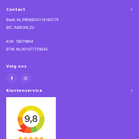
Contact
Super Mario
Bank: NL59RABO0116160179
Thomas de Trein
BIC: RABONL2U
KVK: 18079894
Toy Story
BTW: NL001477755B45
Vaiana
Volg ons
Wish
Klantenservice