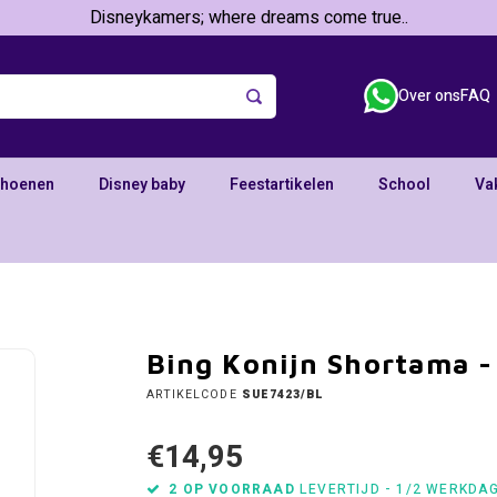
Disneykamers; where dreams come true..
Over ons
FAQ
choenen
Disney baby
Feestartikelen
School
Va
Bing Konijn Shortama -
ARTIKELCODE
SUE7423/BL
€14,95
2 OP VOORRAAD
LEVERTIJD - 1/2 WERKDA