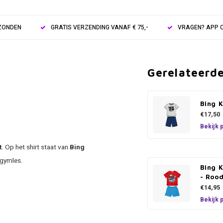
RZONDEN
GRATIS VERZENDING VANAF € 75,-
VRAGEN? APP O
Gerelateerd
Bing 
€17,50
Bekijk 
t
. Op het shirt staat van
Bing
 gymles.
Bing 
- Roo
€14,95
Bekijk 