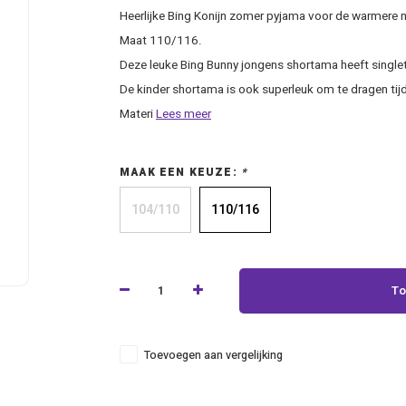
Heerlijke Bing Konijn zomer pyjama voor de warmere 
Maat 110/116.
Deze leuke Bing Bunny jongens shortama heeft singlet 
De kinder shortama is ook superleuk om te dragen tij
Materi
Lees meer
MAAK EEN KEUZE:
*
104/110
110/116
To
Toevoegen aan vergelijking