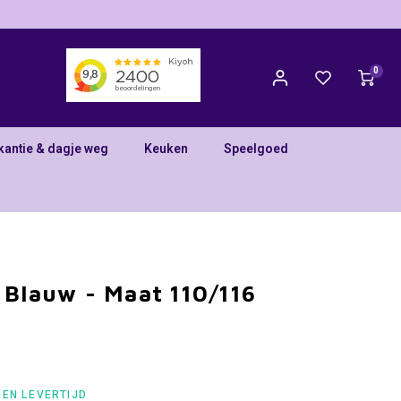
0
kantie & dagje weg
Keuken
Speelgoed
 Blauw - Maat 110/116
GEN LEVERTIJD