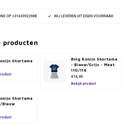
NS OP +31633922988
WIJ LEVEREN UIT EIGEN VOORRAAD
e producten
Bing Konijn Shortama
Konijn Shortama
- Blauw/Grijs - Maat
110/116
product
€14,95
Bekijk product
Konijn Shortama
d/Blauw
product