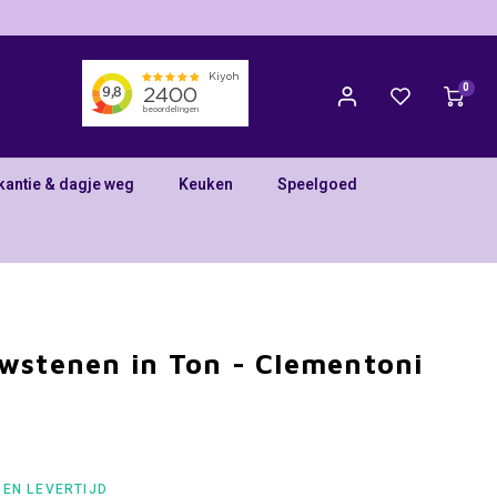
0
kantie & dagje weg
Keuken
Speelgoed
wstenen in Ton - Clementoni
GEN LEVERTIJD