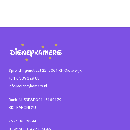
Sprendlingenstraat 22, 5061 KN Oisterwijk
+31 6 339 229 88
info@disneykamers.nl
Bank: NL59RABO0116160179
BIC: RABONL2U
KVK: 18079894
BTW: NL001477755B45