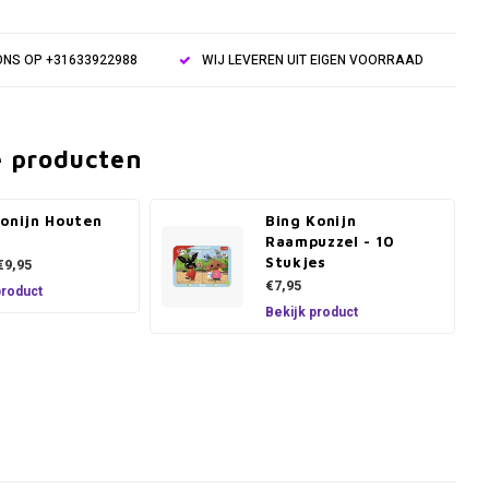
NS OP +31633922988
WIJ LEVEREN UIT EIGEN VOORRAAD
e producten
Konijn Houten
Bing Konijn
l
Raampuzzel - 10
Stukjes
€9,95
€7,95
product
Bekijk product