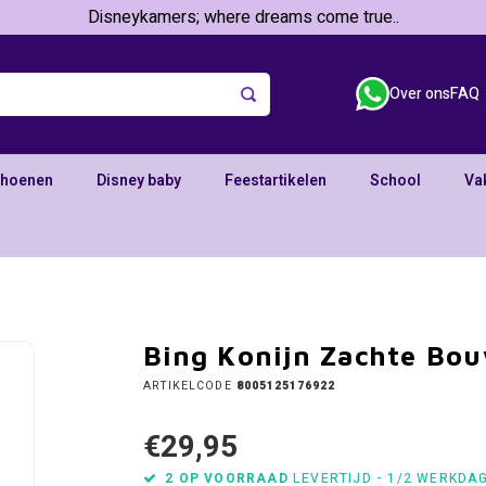
Disneykamers; where dreams come true..
Over ons
FAQ
choenen
Disney baby
Feestartikelen
School
Va
Bing Konijn Zachte Bou
ARTIKELCODE
8005125176922
€29,95
2 OP VOORRAAD
LEVERTIJD - 1/2 WERKDA