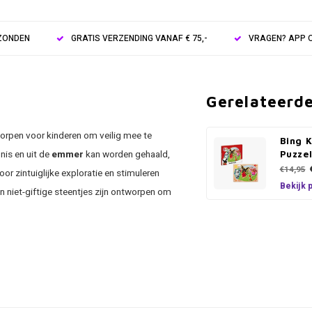
RZONDEN
GRATIS VERZENDING VANAF € 75,-
VRAGEN? APP O
Gerelateerd
orpen voor kinderen om veilig mee te
Bing 
 nis en uit de
emmer
kan worden gehaald,
Puzze
€14,95
oor zintuiglijke exploratie en stimuleren
Bekijk 
n niet-giftige steentjes zijn ontworpen om