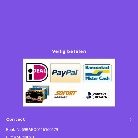
Paw Patrol
Peppa Pig
Planes
Veilig betalen
Pluto
Pokemon
Princess
Sonic the Hedgehog
Contact
Spiderman
Bank: NL59RABO0116160179
Star Wars
BIC: RABONL2U