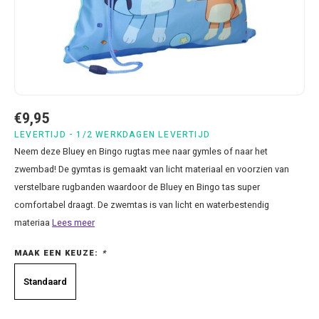
Bluey
Kussens
Mode accessoires
Beddengoed Baby en Peuter
Cars feestartikelen
Baseball caps & petten
Servetten
Brandweerman Sam
Lampjes
Nachtkleding
Kinderserviesjes
Frozen feestartikelen
Handtasjes & schoudertasjes
Tafelkleden
Cars
Muurposters
Ondergoed & sokken
Knuffels
Disney Princess feestartikelen
Horloges & zonnebrillen
Wegwerp servies
Dinosaurus & Jurassic World
Muurstickers & Raamstickers
Onesies
Luiertassen
Gabby's Poppenhuis feestartikelen
Parapluus
€9,95
LEVERTIJD - 1/2 WERKDAGEN LEVERTIJD
Dombo
Opbergboxen & Speelgoedkisten
Pantoffels & Schoeisel
Rompertjes
Lilo en Stitch feestartikelen
Plaids
Neem deze Bluey en Bingo rugtas mee naar gymles of naar het
zwembad! De gymtas is gemaakt van licht materiaal en voorzien van
Donald Duck
Opbergrekken
Regenjassen
Slabbetjes
Mickey Mouse feestartikelen
Portemonees
verstelbare rugbanden waardoor de Bluey en Bingo tas super
comfortabel draagt. De zwemtas is van licht en waterbestendig
Frozen
Peuterbed
Sweater & hoodies
Minecraft feestartikelen
Rugtassen
materiaa
Lees meer
Gabby's Poppenhuis
Prullenbakken
T-shirts & longsleeves
Minions feestartikelen
Slaapmaskers
MAAK EEN KEUZE:
*
Standaard
Hello Kitty
Stoelen & Tafels
Zomersetjes
Minnie Mouse feestartikelen
Slaapzakken en Readynaps