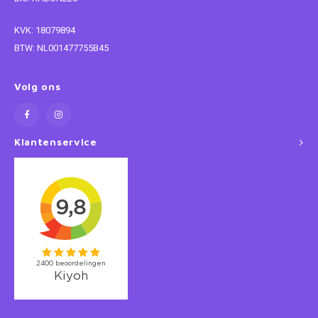
Super Mario
KVK: 18079894
BTW: NL001477755B45
Thomas de Trein
Volg ons
Toy Story
Vaiana
Klantenservice
Wish