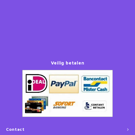
Paw Patrol
Peppa Pig
Planes
Pluto
Veilig betalen
Pokemon
Princess
Sonic the Hedgehog
Spiderman
Contact
Star Wars