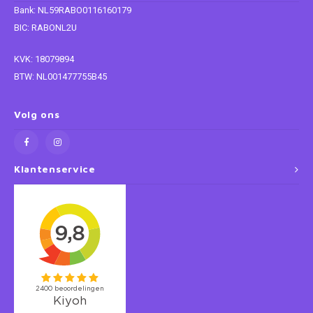
Bank: NL59RABO0116160179
Super Mario
BIC: RABONL2U
KVK: 18079894
Thomas de Trein
BTW: NL001477755B45
Toy Story
Volg ons
Vaiana
Wish
Klantenservice