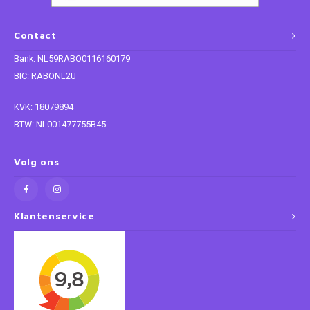
Super Mario
Contact
Bank: NL59RABO0116160179
Thomas de Trein
BIC: RABONL2U
Toy Story
KVK: 18079894
BTW: NL001477755B45
Vaiana
Volg ons
Wish
Klantenservice