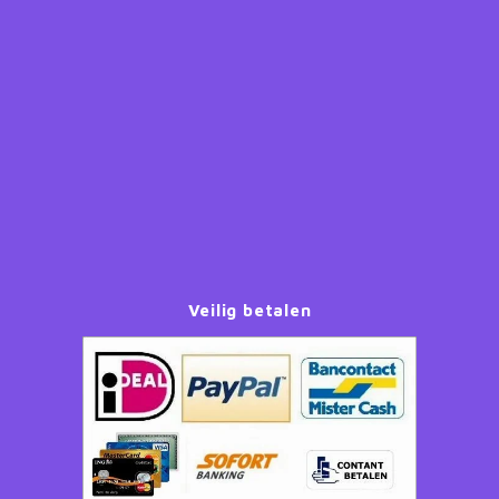
Paw Patrol
Peppa Pig
Planes
Pluto
Pokemon
Veilig betalen
Princess
Sonic the Hedgehog
Spiderman
Star Wars