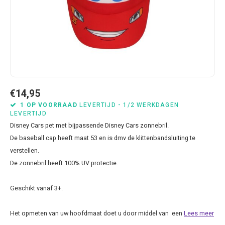
Bluey
Kussens
Mode accessoires
Beddengoed Baby en Peuter
Cars feestartikelen
Baseball caps & petten
Servetten
Brandweerman Sam
Lampjes
Nachtkleding
Kinderserviesjes
Frozen feestartikelen
Handtasjes & schoudertasjes
Tafelkleden
Cars
Muurposters
Ondergoed & sokken
Knuffels
Disney Princess feestartikelen
Horloges & zonnebrillen
Wegwerp servies
Dinosaurus & Jurassic World
Muurstickers & Raamstickers
Onesies
Luiertassen
Gabby's Poppenhuis feestartikelen
Parapluus
€14,95
Dombo
Opbergboxen & Speelgoedkisten
Pantoffels & Schoeisel
Rompertjes
Lilo en Stitch feestartikelen
Plaids
1 OP VOORRAAD
LEVERTIJD - 1/2 WERKDAGEN
LEVERTIJD
Disney Cars pet met bijpassende Disney Cars zonnebril.
Donald Duck
Opbergrekken
Regenjassen
Slabbetjes
Mickey Mouse feestartikelen
Portemonees
De baseball cap heeft maat 53 en is dmv de klittenbandsluiting te
verstellen.
Frozen
Peuterbed
Sweater & hoodies
Minecraft feestartikelen
Rugtassen
De zonnebril heeft 100% UV protectie.
Gabby's Poppenhuis
Prullenbakken
T-shirts & longsleeves
Minions feestartikelen
Slaapmaskers
Geschikt vanaf 3+.
Hello Kitty
Stoelen & Tafels
Zomersetjes
Minnie Mouse feestartikelen
Slaapzakken en Readynaps
Het opmeten van uw hoofdmaat doet u door middel van een
Lees meer