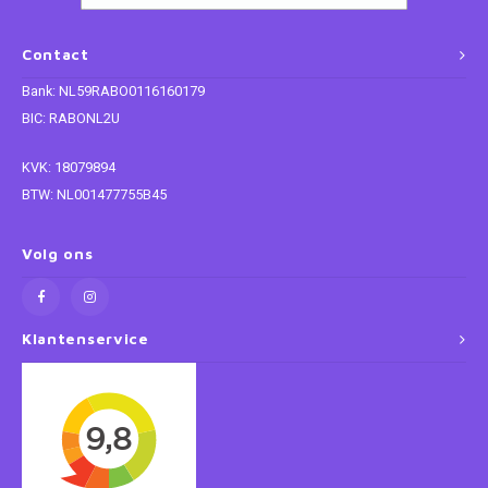
Super Mario
Contact
Bank: NL59RABO0116160179
Thomas de Trein
BIC: RABONL2U
Toy Story
KVK: 18079894
BTW: NL001477755B45
Vaiana
Volg ons
Wish
Klantenservice