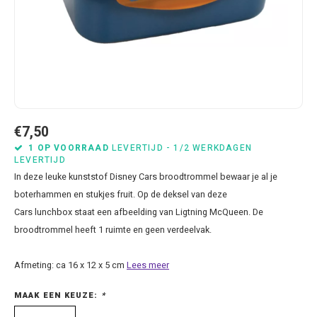
Bluey
Kussens
Mode accessoires
Beddengoed Baby en Peuter
Cars feestartikelen
Baseball caps & petten
Servetten
Brandweerman Sam
Lampjes
Nachtkleding
Kinderserviesjes
Frozen feestartikelen
Handtasjes & schoudertasjes
Tafelkleden
Cars
Muurposters
Ondergoed & sokken
Knuffels
Disney Princess feestartikelen
Horloges & zonnebrillen
Wegwerp servies
Dinosaurus & Jurassic World
Muurstickers & Raamstickers
Onesies
Luiertassen
Gabby's Poppenhuis feestartikelen
Parapluus
€7,50
Dombo
Opbergboxen & Speelgoedkisten
Pantoffels & Schoeisel
Rompertjes
Lilo en Stitch feestartikelen
Plaids
1 OP VOORRAAD
LEVERTIJD - 1/2 WERKDAGEN
LEVERTIJD
In deze leuke kunststof Disney Cars broodtrommel bewaar je al je
Donald Duck
Opbergrekken
Regenjassen
Slabbetjes
Mickey Mouse feestartikelen
Portemonees
boterhammen en stukjes fruit. Op de deksel van deze
Cars lunchbox staat een afbeelding van Ligtning McQueen. De
Frozen
Peuterbed
Sweater & hoodies
Minecraft feestartikelen
Rugtassen
broodtrommel heeft 1 ruimte en geen verdeelvak.
Gabby's Poppenhuis
Prullenbakken
T-shirts & longsleeves
Minions feestartikelen
Slaapmaskers
Afmeting: ca 16 x 12 x 5 cm
Lees meer
Hello Kitty
Stoelen & Tafels
Zomersetjes
Minnie Mouse feestartikelen
Slaapzakken en Readynaps
MAAK EEN KEUZE:
*