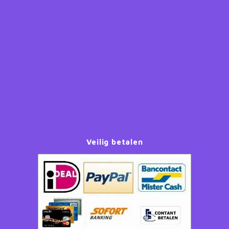
Paw Patrol
Peppa Pig
Planes
Pluto
Pokemon
Veilig betalen
Princess
Sonic the Hedgehog
Spiderman
Star Wars