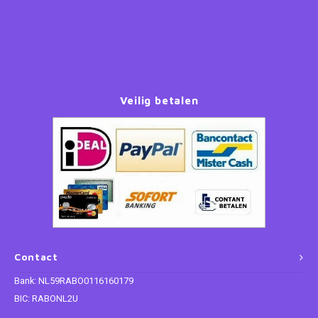
Paw Patrol
Peppa Pig
Veilig betalen
Planes
Pluto
Pokemon
Princess
Sonic the Hedgehog
Contact
Spiderman
Bank: NL59RABO0116160179
BIC: RABONL2U
Star Wars