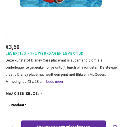
Bluey
Kussens
Mode accessoires
Beddengoed Baby en Peuter
Cars feestartikelen
Baseball caps & petten
Servetten
Brandweerman Sam
Lampjes
Nachtkleding
Kinderserviesjes
Frozen feestartikelen
Handtasjes & schoudertasjes
Tafelkleden
Cars
Muurposters
Ondergoed & sokken
Knuffels
Disney Princess feestartikelen
Horloges & zonnebrillen
Wegwerp servies
Dinosaurus & Jurassic World
Muurstickers & Raamstickers
Onesies
Luiertassen
Gabby's Poppenhuis feestartikelen
Parapluus
€3,50
LEVERTIJD - 1/2 WERKDAGEN LEVERTIJD
Dombo
Opbergboxen & Speelgoedkisten
Pantoffels & Schoeisel
Rompertjes
Lilo en Stitch feestartikelen
Plaids
Deze kunststof Disney Cars placemat is superhandig om als
onderlegger te gebruiken bij je ontbijt, lunch of avondeten. De stevige
Donald Duck
Opbergrekken
Regenjassen
Slabbetjes
Mickey Mouse feestartikelen
Portemonees
plastic Disney placemat heeft een print met Bliksem McQueen.
Afmeting: ca 43 x 28 cm.
Lees meer
Frozen
Peuterbed
Sweater & hoodies
Minecraft feestartikelen
Rugtassen
MAAK EEN KEUZE:
*
Gabby's Poppenhuis
Prullenbakken
T-shirts & longsleeves
Minions feestartikelen
Slaapmaskers
Standaard
Hello Kitty
Stoelen & Tafels
Zomersetjes
Minnie Mouse feestartikelen
Slaapzakken en Readynaps
Toevoegen aan winkelwagen