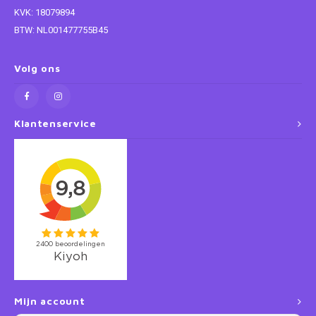
KVK: 18079894
Super Mario
BTW: NL001477755B45
Thomas de Trein
Volg ons
Toy Story
Klantenservice
Vaiana
Wish
Mijn account