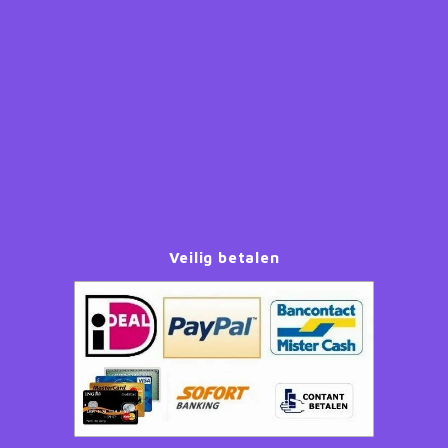
Paw Patrol
Peppa Pig
Planes
Pluto
Pokemon
Veilig betalen
Princess
Sonic the Hedgehog
Spiderman
Star Wars