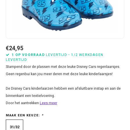
Bluey
Kussens
Mode accessoires
Beddengoed Baby en Peuter
Cars feestartikelen
Baseball caps & petten
Servetten
Brandweerman Sam
Lampjes
Nachtkleding
Kinderserviesjes
Frozen feestartikelen
Handtasjes & schoudertasjes
Tafelkleden
Cars
Muurposters
Ondergoed & sokken
Knuffels
Disney Princess feestartikelen
Horloges & zonnebrillen
Wegwerp servies
Dinosaurus & Jurassic World
Muurstickers & Raamstickers
Onesies
Luiertassen
Gabby's Poppenhuis feestartikelen
Parapluus
€24,95
1 OP VOORRAAD
LEVERTIJD - 1/2 WERKDAGEN
LEVERTIJD
Dombo
Opbergboxen & Speelgoedkisten
Pantoffels & Schoeisel
Rompertjes
Lilo en Stitch feestartikelen
Plaids
Stampend door de plassen met deze leuke Disney Cars regenlaarsjes.
Geen regenbui kan jou meer deren met deze leuke kinderlaarsjes!
Donald Duck
Opbergrekken
Regenjassen
Slabbetjes
Mickey Mouse feestartikelen
Portemonees
De Disney Cars kinderlaarzen hebben een afsluitbare instap en aan de
Frozen
Peuterbed
Sweater & hoodies
Minecraft feestartikelen
Rugtassen
binnenkant een textielvoering.
Gabby's Poppenhuis
Prullenbakken
T-shirts & longsleeves
Minions feestartikelen
Slaapmaskers
Door het aantrekken
Lees meer
MAAK EEN KEUZE:
*
Hello Kitty
Stoelen & Tafels
Zomersetjes
Minnie Mouse feestartikelen
Slaapzakken en Readynaps
31/32