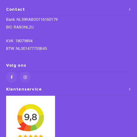
Contact
Super Mario
Bank: NL59RABO0116160179
Thomas de Trein
BIC: RABONL2U
KVK: 18079894
Toy Story
BTW: NL001477755B45
Vaiana
Volg ons
Wish
Klantenservice