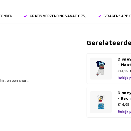
RZONDEN
GRATIS VERZENDING VANAF € 75,-
VRAGEN? APP O
Gerelateerd
Disne
- Maa
€14,95
Bekijk 
irt en een short.
.
Disne
- Rac
€14,95
Bekijk 