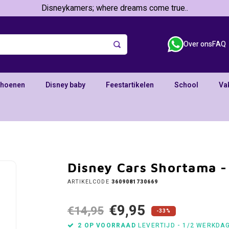
Disneykamers; where dreams come true..
Over ons
FAQ
choenen
Disney baby
Feestartikelen
School
Va
Disney Cars Shortama -
ARTIKELCODE
3609081730669
€9,95
€14,95
-33%
2 OP VOORRAAD
LEVERTIJD - 1/2 WERKDA