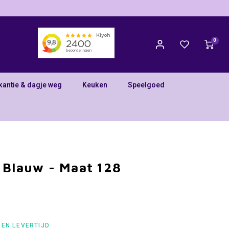
0
kantie & dagje weg
Keuken
Speelgoed
 Blauw - Maat 128
GEN LEVERTIJD