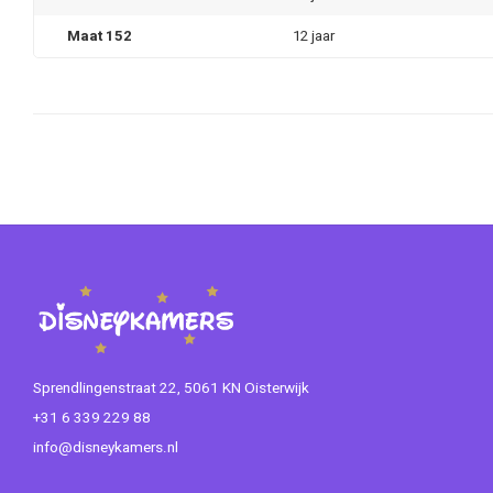
Maat 152
12 jaar
Sprendlingenstraat 22, 5061 KN Oisterwijk
+31 6 339 229 88
info@disneykamers.nl