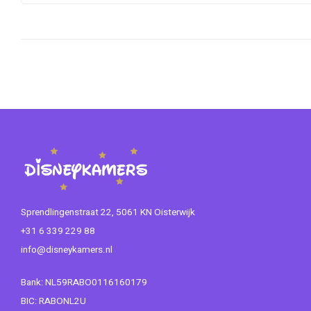
Sprendlingenstraat 22, 5061 KN Oisterwijk
+31 6 339 229 88
info@disneykamers.nl
Bank: NL59RABO0116160179
BIC: RABONL2U