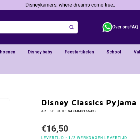
Disneykamers; where dreams come true..
Over ons
FAQ
choenen
Disney baby
Feestartikelen
School
Va
Disney Classics Pyjama
ARTIKELCODE
5404030155320
€16,50
LEVERTIJD - 1/2 WERKDAGEN LEVERTIJD