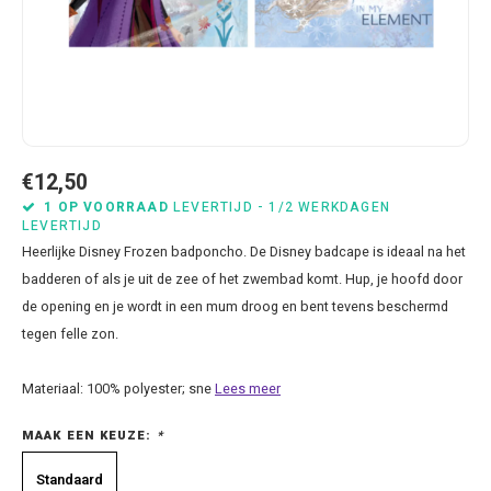
Bluey
Kussens
Mode accessoires
Beddengoed Baby en Peuter
Cars feestartikelen
Baseball caps & petten
Servetten
Brandweerman Sam
Lampjes
Nachtkleding
Kinderserviesjes
Frozen feestartikelen
Handtasjes & schoudertasjes
Tafelkleden
Cars
Muurposters
Ondergoed & sokken
Knuffels
Disney Princess feestartikelen
Horloges & zonnebrillen
Wegwerp servies
Dinosaurus & Jurassic World
Muurstickers & Raamstickers
Onesies
Luiertassen
Gabby's Poppenhuis feestartikelen
Parapluus
€12,50
1 OP VOORRAAD
LEVERTIJD - 1/2 WERKDAGEN
LEVERTIJD
Dombo
Opbergboxen & Speelgoedkisten
Pantoffels & Schoeisel
Rompertjes
Lilo en Stitch feestartikelen
Plaids
Heerlijke Disney Frozen badponcho. De Disney badcape is ideaal na het
badderen of als je uit de zee of het zwembad komt. Hup, je hoofd door
Donald Duck
Opbergrekken
Regenjassen
Slabbetjes
Mickey Mouse feestartikelen
Portemonees
de opening en je wordt in een mum droog en bent tevens beschermd
tegen felle zon.
Frozen
Peuterbed
Sweater & hoodies
Minecraft feestartikelen
Rugtassen
Gabby's Poppenhuis
Prullenbakken
T-shirts & longsleeves
Minions feestartikelen
Slaapmaskers
Materiaal: 100% polyester; sne
Lees meer
MAAK EEN KEUZE:
*
Hello Kitty
Stoelen & Tafels
Zomersetjes
Minnie Mouse feestartikelen
Slaapzakken en Readynaps
Standaard