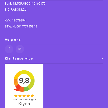
Bank: NL59RABO0116160179
Super Mario
BIC: RABONL2U
KVK: 18079894
Thomas de Trein
BTW: NL001477755B45
Toy Story
Volg ons
Vaiana
Wish
Klantenservice