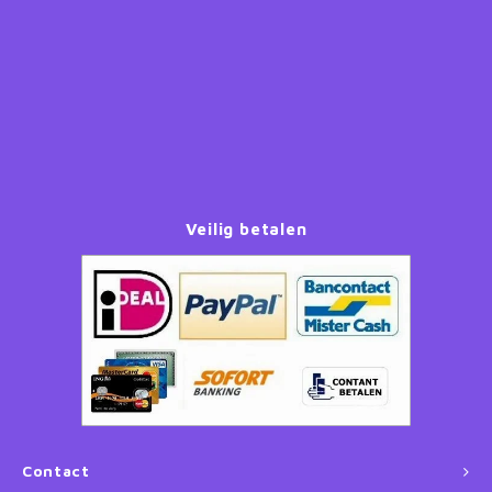
Paw Patrol
Peppa Pig
Planes
Pluto
Veilig betalen
Pokemon
Princess
Sonic the Hedgehog
Spiderman
Contact
Star Wars