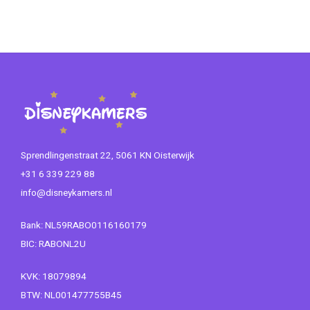
Sprendlingenstraat 22, 5061 KN Oisterwijk
+31 6 339 229 88
info@disneykamers.nl
Bank: NL59RABO0116160179
BIC: RABONL2U
KVK: 18079894
BTW: NL001477755B45