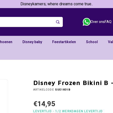
Disneykamers; where dreams come true..
Over ons
FAQ
choenen
Disney baby
Feestartikelen
School
Va
Disney Frozen Bikini B -
ARTIKELCODE
SUE1831B
€14,95
LEVERTIJD - 1/2 WERKDAGEN LEVERTIJD