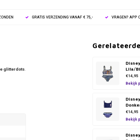
RZONDEN
GRATIS VERZENDING VANAF € 75,-
VRAGEN? APP O
Gerelateerd
Disney
e glitterdots
.
Lila/B
€14,95
Bekijk 
Disney
Donke
€14,95
Bekijk 
Disne