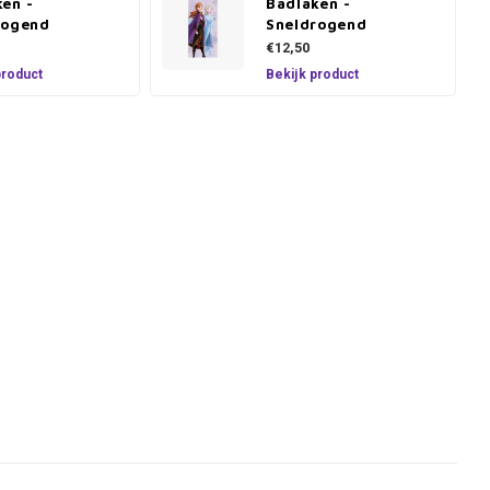
ken -
Badlaken -
rogend
Sneldrogend
€12,50
product
Bekijk product