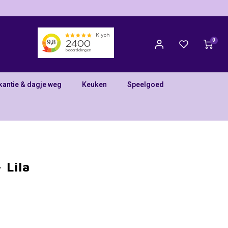
0
kantie & dagje weg
Keuken
Speelgoed
 Lila