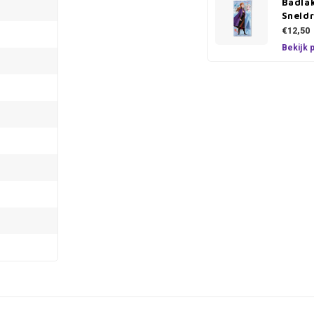
Badla
Sneld
€12,50
Bekijk 