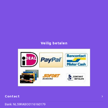
Paw Patrol
Peppa Pig
Planes
Veilig betalen
Pluto
Pokemon
Princess
Sonic the Hedgehog
Spiderman
Contact
Bank: NL59RABO0116160179
Star Wars