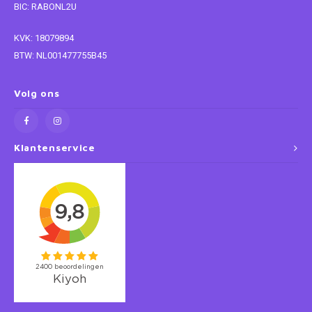
BIC: RABONL2U
Super Mario
KVK: 18079894
BTW: NL001477755B45
Thomas de Trein
Volg ons
Toy Story
Vaiana
Klantenservice
Wish