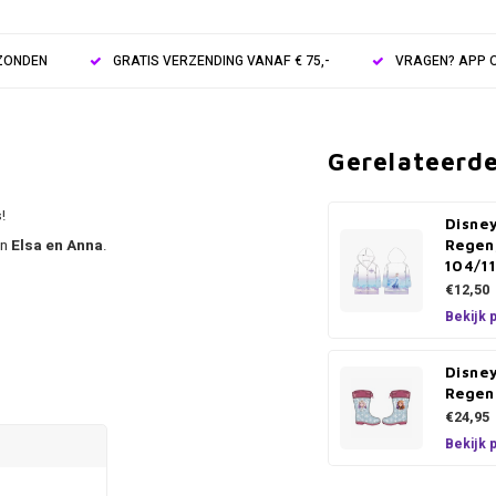
RZONDEN
GRATIS VERZENDING VANAF € 75,-
VRAGEN? APP O
Gerelateerd
s
!
Disne
an
Elsa en Anna
.
Regenj
104/1
€12,50
Bekijk 
Disne
Regen
€24,95
Bekijk 