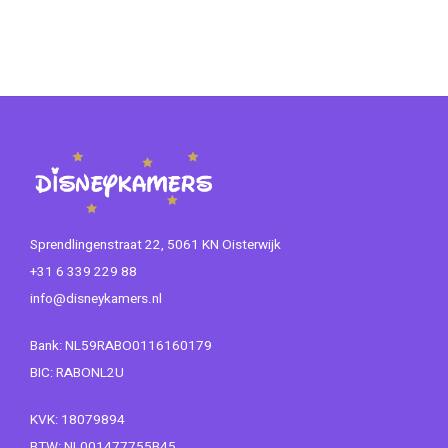
Sprendlingenstraat 22, 5061 KN Oisterwijk
+31 6 339 229 88
info@disneykamers.nl
Bank: NL59RABO0116160179
BIC: RABONL2U
KVK: 18079894
BTW: NL001477755B45