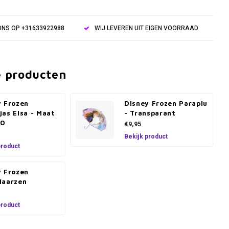
NS OP +31633922988
WIJ LEVEREN UIT EIGEN VOORRAAD
e producten
y Frozen
Disney Frozen Paraplu
as Elsa - Maat
- Transparant
10
€9,95
Bekijk product
product
y Frozen
laarzen
product