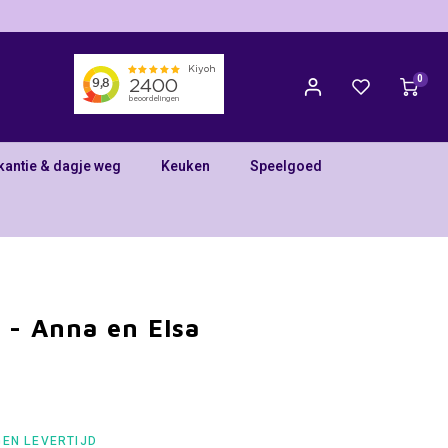
0
kantie & dagje weg
Keuken
Speelgoed
 - Anna en Elsa
GEN LEVERTIJD