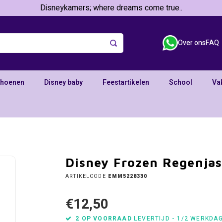
Disneykamers; where dreams come true..
Over ons
FAQ
choenen
Disney baby
Feestartikelen
School
Va
Disney Frozen Regenjas
ARTIKELCODE
EMM5228330
€12,50
2 OP VOORRAAD
LEVERTIJD - 1/2 WERKDA