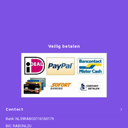
Paw Patrol
Peppa Pig
Planes
Veilig betalen
Pluto
Pokemon
Princess
Sonic the Hedgehog
Contact
Spiderman
Bank: NL59RABO0116160179
Star Wars
BIC: RABONL2U