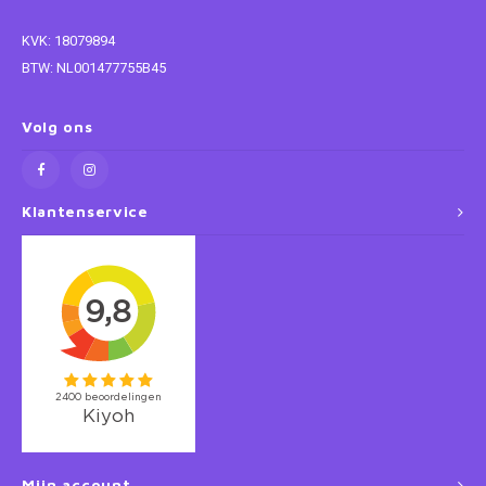
KVK: 18079894
Super Mario
BTW: NL001477755B45
Thomas de Trein
Volg ons
Toy Story
Vaiana
Klantenservice
Wish
Mijn account