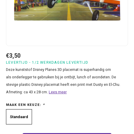
Bluey
Kussens
Mode accessoires
Beddengoed Baby en Peuter
Cars feestartikelen
Baseball caps & petten
Servetten
Brandweerman Sam
Lampjes
Nachtkleding
Kinderserviesjes
Frozen feestartikelen
Handtasjes & schoudertasjes
Tafelkleden
Cars
Muurposters
Ondergoed & sokken
Knuffels
Disney Princess feestartikelen
Horloges & zonnebrillen
Wegwerp servies
Dinosaurus & Jurassic World
Muurstickers & Raamstickers
Onesies
Luiertassen
Gabby's Poppenhuis feestartikelen
Parapluus
€3,50
Dombo
Opbergboxen & Speelgoedkisten
Pantoffels & Schoeisel
Rompertjes
Lilo en Stitch feestartikelen
Plaids
LEVERTIJD - 1/2 WERKDAGEN LEVERTIJD
Deze kunststof Disney Planes 3D placemat is superhandig om
Donald Duck
Opbergrekken
Regenjassen
Slabbetjes
Mickey Mouse feestartikelen
Portemonees
als onderlegger te gebruiken bij je ontbijt, lunch of avondeten. De
stevige plastic Disney placemat heeft een print met Dusty en El-Chu.
Frozen
Peuterbed
Sweater & hoodies
Minecraft feestartikelen
Rugtassen
Afmeting: ca 43 x 28 cm.
Lees meer
MAAK EEN KEUZE:
*
Gabby's Poppenhuis
Prullenbakken
T-shirts & longsleeves
Minions feestartikelen
Slaapmaskers
Standaard
Hello Kitty
Stoelen & Tafels
Zomersetjes
Minnie Mouse feestartikelen
Slaapzakken en Readynaps