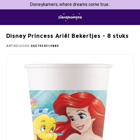
Disneykamers; where dreams come true..
Home
Disney Princess Ariël Bekertjes - 8 stuks
Hoofdmenu / kinderkamers & inrichting
Hoofdmenu / vakantie & dagje weg
Hoofdmenu / feestartikelen
Hoofdmenu / disney baby
Hoofdmenu / personages
Hoofdmenu / speelgoed
Hoofdmenu / kleding
Hoofdmenu / keuken
Hoofdmenu / school
Hoofdmenu / 
Hoofdmenu / 
Hoofdmenu / 
Hoofdmenu 
sjaals / jogg
sjaals
Kinderkamers & inrichting
Vakantie & dagje weg
Feestartikelen
Disney baby
Personages
Speelgoed
Kleding
Keuken
School
Disney Princess Ariël Bekertjes - 8 stuks
ARTIKELCODE
0657039312880
101 Dalmatiërs
Beddengoed
Badjassen & ochtendjassen
Baby badkleding
101 Dalmatiers Feestartikelen
Broodtrommels & bidons
Auto Zonneschermen en Reiskussens
Bekers & mokken
Knuffels
Bedsp
Badpa
Baseb
Pyjam
Bikini
Badsl
Avengers
Behang
Badkleding
Baby Baseball Caps
Avengers feestartikelen
Etuis & Schrijfwaren
Badjassen
Broodtrommels & Bidons
Knutselen & tekenen
Baby 
Badpo
Horlo
Nach
Zwem
Clogs
Bambi
Canvas Wanddecoratie
Handschoenen, mutsen & sjaals
Baby nachtkleding
Barbie feestartikelen
Gymtassen & Zwemtassen
Badkleding
Gastendoekjes
Puzzels
Één
Bikini
Parap
Short
Zwem
Pantof
Barbie de Film
Fleecedekens
Joggingpak
Baby Sokjes
Bing Konijn feestartikelen
Rugtassen & Schooltassen
Badlakens
Kinderserviesjes & bestek
Schoolborden
Tweep
Badla
Porte
Regen
Batman & Superman
Globe Sneeuwbollen / Schudbollen/ Snowglobes
Jurken
Baby speelgoed
Bluey feestartikelen
Trolley Rugtassen
Badponcho's
Kookschort
Speelhuisjes & speeltenten
Hoesl
Zwem
Zonne
Bing Konijn
Gordijnen & klamboes
Kokskleding
Baby t-shirts & longsleeves
Brandweerman Sam feestartikelen
Overige Schoolspullen
Badslippers, clogs & teenslippers
Placemats
Spelletjes
Dekbe