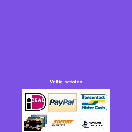
Paw Patrol
Peppa Pig
Planes
Pluto
Pokemon
Veilig betalen
Princess
Sonic the Hedgehog
Spiderman
Star Wars