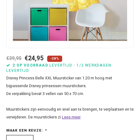
Bluey
Kussens
Mode accessoires
Beddengoed Baby en Peuter
Cars feestartikelen
Baseball caps & petten
Servetten
Brandweerman Sam
Lampjes
Nachtkleding
Kinderserviesjes
Frozen feestartikelen
Handtasjes & schoudertasjes
Tafelkleden
Cars
Muurposters
Ondergoed & sokken
Knuffels
Disney Princess feestartikelen
Horloges & zonnebrillen
Wegwerp servies
Dinosaurus & Jurassic World
Muurstickers & Raamstickers
Onesies
Luiertassen
Gabby's Poppenhuis feestartikelen
Parapluus
€24,95
€39,95
-38%
Dombo
Opbergboxen & Speelgoedkisten
Pantoffels & Schoeisel
Rompertjes
Lilo en Stitch feestartikelen
Plaids
2 OP VOORRAAD
LEVERTIJD - 1/2 WERKDAGEN
LEVERTIJD
Disney Princess Belle XXL Muursticker van 1.20 m hoog met
Donald Duck
Opbergrekken
Regenjassen
Slabbetjes
Mickey Mouse feestartikelen
Portemonees
bijpassende Disney prinsessen muurstickers.
De verpakking bevat 3 vellen van 50 x 70 cm.
Frozen
Peuterbed
Sweater & hoodies
Minecraft feestartikelen
Rugtassen
Muurstickers zijn eenvoudig en snel aan te brengen, te verplaatsen en te
Gabby's Poppenhuis
Prullenbakken
T-shirts & longsleeves
Minions feestartikelen
Slaapmaskers
verwijderen. De muurstickers zi
Lees meer
Hello Kitty
Stoelen & Tafels
Zomersetjes
Minnie Mouse feestartikelen
Slaapzakken en Readynaps
MAAK EEN KEUZE:
*