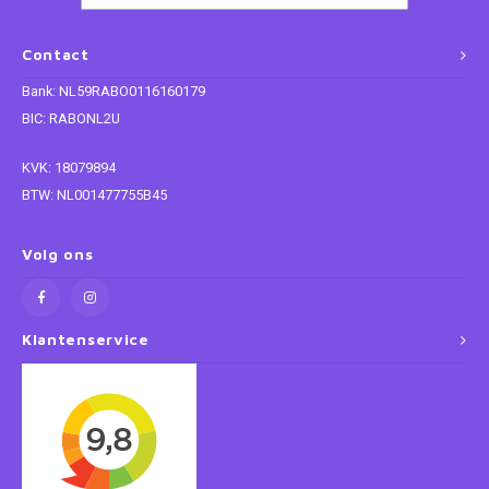
Super Mario
Contact
Bank: NL59RABO0116160179
Thomas de Trein
BIC: RABONL2U
Toy Story
KVK: 18079894
BTW: NL001477755B45
Vaiana
Volg ons
Wish
Klantenservice