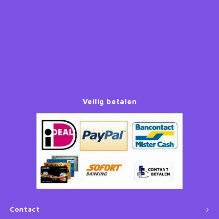
Paw Patrol
Peppa Pig
Planes
Pluto
Veilig betalen
Pokemon
Princess
Sonic the Hedgehog
Spiderman
Contact
Star Wars