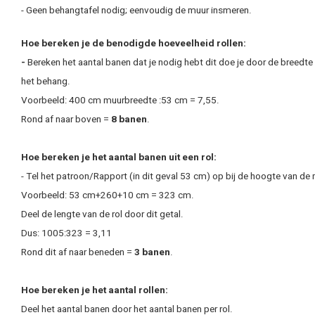
- Geen behangtafel nodig; eenvoudig de muur insmeren.
Hoe bereken je de benodigde hoeveelheid rollen:
-
Bereken het aantal banen dat je nodig hebt dit doe je door de breedt
het behang.
Voorbeeld: 400 cm muurbreedte :53 cm = 7,55.
Rond af naar boven =
8 banen
.
Hoe bereken je het aantal banen uit een rol:
- Tel het patroon/Rapport (in dit geval 53 cm) op bij de hoogte van de 
Voorbeeld: 53 cm+260+10 cm = 323 cm.
Deel de lengte van de rol door dit getal.
Dus: 1005:323 = 3,11
Rond dit af naar beneden =
3 banen
.
Hoe bereken je het aantal rollen:
Deel het aantal banen door het aantal banen per rol.