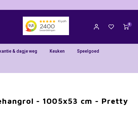
0
kantie & dagje weg
Keuken
Speelgoed
Behangrol - 1005x53 cm - Pretty