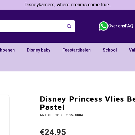
Disneykamers; where dreams come true..
Over ons
FAQ
choenen
Disney baby
Feestartikelen
School
Va
Disney Princess Vlies 
Pastel
ARTIKELCODE
TD5-0004
€24,95