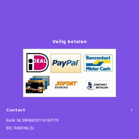
Paw Patrol
Peppa Pig
Veilig betalen
Planes
Pluto
Pokemon
Princess
Sonic the Hedgehog
Contact
Bank: NL59RABO0116160179
Spiderman
BIC: RABONL2U
Star Wars