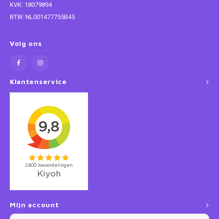
KVK: 18079894
BTW: NL001477755B45
Super Mario
Thomas de Trein
Volg ons
Toy Story
Klantenservice
Vaiana
Wish
Mijn account