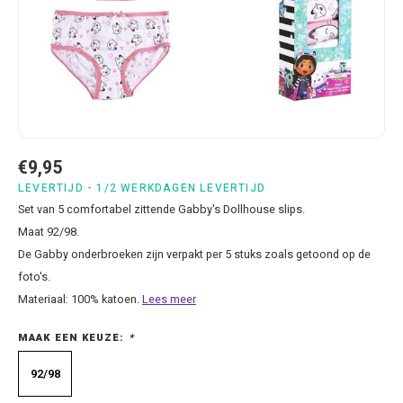
Bluey
Kussens
Mode accessoires
Beddengoed Baby en Peuter
Cars feestartikelen
Baseball caps & petten
Servetten
Brandweerman Sam
Lampjes
Nachtkleding
Kinderserviesjes
Frozen feestartikelen
Handtasjes & schoudertasjes
Tafelkleden
Cars
Muurposters
Ondergoed & sokken
Knuffels
Disney Princess feestartikelen
Horloges & zonnebrillen
Wegwerp servies
Dinosaurus & Jurassic World
Muurstickers & Raamstickers
Onesies
Luiertassen
Gabby's Poppenhuis feestartikelen
Parapluus
€9,95
Dombo
Opbergboxen & Speelgoedkisten
Pantoffels & Schoeisel
Rompertjes
Lilo en Stitch feestartikelen
Plaids
LEVERTIJD - 1/2 WERKDAGEN LEVERTIJD
Set van 5 comfortabel zittende Gabby's Dollhouse slips.
Donald Duck
Opbergrekken
Regenjassen
Slabbetjes
Mickey Mouse feestartikelen
Portemonees
Maat 92/98.
De Gabby onderbroeken zijn verpakt per 5 stuks zoals getoond op de
Frozen
Peuterbed
Sweater & hoodies
Minecraft feestartikelen
Rugtassen
foto's.
Materiaal: 100% katoen.
Lees meer
Gabby's Poppenhuis
Prullenbakken
T-shirts & longsleeves
Minions feestartikelen
Slaapmaskers
MAAK EEN KEUZE:
*
Hello Kitty
Stoelen & Tafels
Zomersetjes
Minnie Mouse feestartikelen
Slaapzakken en Readynaps
92/98