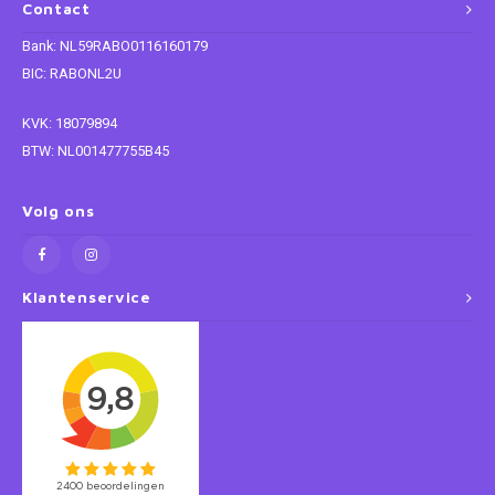
Contact
Super Mario
Bank: NL59RABO0116160179
BIC: RABONL2U
Thomas de Trein
KVK: 18079894
BTW: NL001477755B45
Toy Story
Vaiana
Volg ons
Wish
Klantenservice