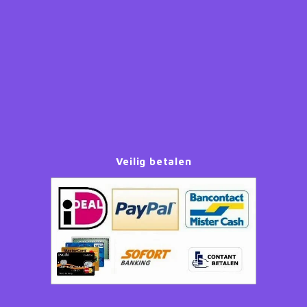
Paw Patrol
Peppa Pig
Planes
Pluto
Veilig betalen
Pokemon
Princess
Sonic the Hedgehog
Spiderman
Star Wars