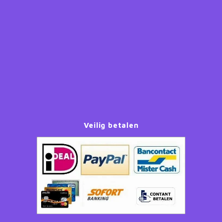
Paw Patrol
Peppa Pig
Planes
Pluto
Pokemon
Veilig betalen
Princess
Sonic the Hedgehog
Spiderman
Star Wars