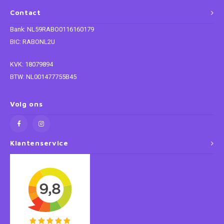
Contact
Super Mario
Bank: NL59RABO0116160179
BIC: RABONL2U
Thomas de Trein
KVK: 18079894
Toy Story
BTW: NL001477755B45
Vaiana
Volg ons
Wish
Klantenservice