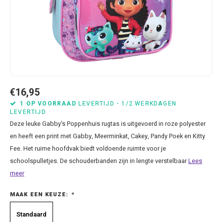
Bluey
Kussens
Mode accessoires
Beddengoed Baby en Peuter
Cars feestartikelen
Baseball caps & petten
Servetten
Brandweerman Sam
Lampjes
Nachtkleding
Kinderserviesjes
Frozen feestartikelen
Handtasjes & schoudertasjes
Tafelkleden
Cars
Muurposters
Ondergoed & sokken
Knuffels
Disney Princess feestartikelen
Horloges & zonnebrillen
Wegwerp servies
Dinosaurus & Jurassic World
Muurstickers & Raamstickers
Onesies
Luiertassen
Gabby's Poppenhuis feestartikelen
Parapluus
€16,95
Dombo
Opbergboxen & Speelgoedkisten
Pantoffels & Schoeisel
Rompertjes
Lilo en Stitch feestartikelen
Plaids
1 OP VOORRAAD
LEVERTIJD - 1/2 WERKDAGEN
LEVERTIJD
Deze leuke Gabby's Poppenhuis rugtas is uitgevoerd in roze polyester
Donald Duck
Opbergrekken
Regenjassen
Slabbetjes
Mickey Mouse feestartikelen
Portemonees
en heeft een print met Gabby, Meerminkat, Cakey, Pandy Poek en Kitty
Fee. Het ruime hoofdvak biedt voldoende ruimte voor je
Frozen
Peuterbed
Sweater & hoodies
Minecraft feestartikelen
Rugtassen
schoolspulletjes. De schouderbanden zijn in lengte verstelbaar
Lees
meer
Gabby's Poppenhuis
Prullenbakken
T-shirts & longsleeves
Minions feestartikelen
Slaapmaskers
MAAK EEN KEUZE:
*
Hello Kitty
Stoelen & Tafels
Zomersetjes
Minnie Mouse feestartikelen
Slaapzakken en Readynaps
Standaard