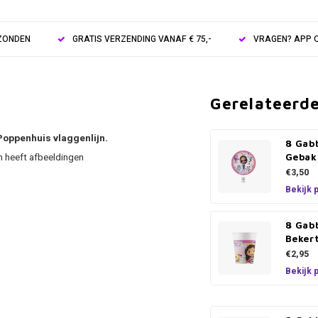
RZONDEN
GRATIS VERZENDING VANAF € 75,-
VRAGEN? APP O
Gerelateerd
Poppenhuis vlaggenlijn.
8 Gab
n heeft afbeeldingen
Gebak
€3,50
Bekijk 
8 Gab
Bekert
€2,95
Bekijk 