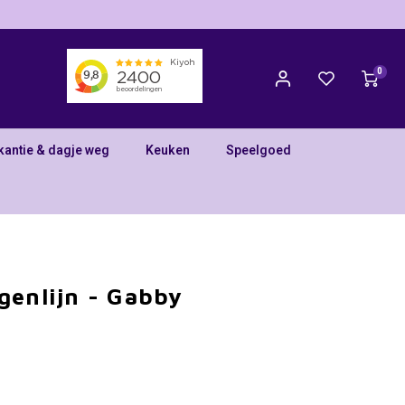
0
kantie & dagje weg
Keuken
Speelgoed
genlijn - Gabby