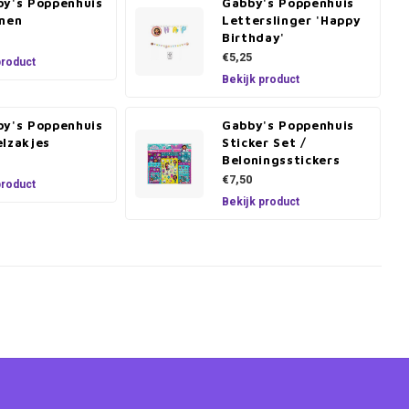
by's Poppenhuis
Gabby's Poppenhuis
nnen
Letterslinger 'Happy
Birthday'
€5,25
product
Bekijk product
by's Poppenhuis
Gabby's Poppenhuis
elzakjes
Sticker Set /
Beloningsstickers
€7,50
product
Bekijk product