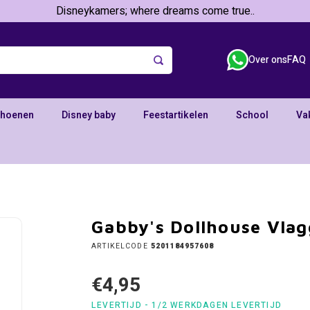
Disneykamers; where dreams come true..
Over ons
FAQ
choenen
Disney baby
Feestartikelen
School
Va
Gabby's Dollhouse Vlag
ARTIKELCODE
5201184957608
€4,95
LEVERTIJD - 1/2 WERKDAGEN LEVERTIJD