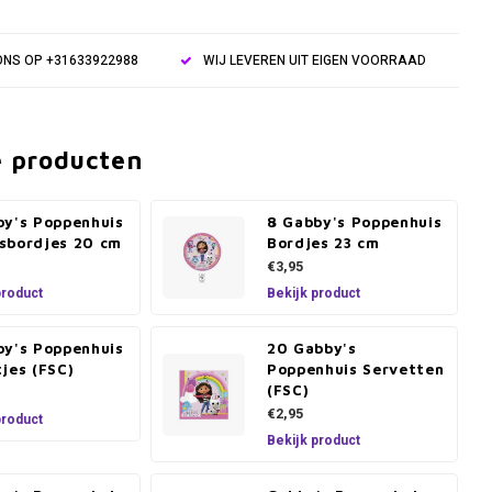
NS OP +31633922988
WIJ LEVEREN UIT EIGEN VOORRAAD
e producten
by's Poppenhuis
8 Gabby's Poppenhuis
sbordjes 20 cm
Bordjes 23 cm
€3,95
product
Bekijk product
by's Poppenhuis
20 Gabby's
jes (FSC)
Poppenhuis Servetten
(FSC)
€2,95
product
Bekijk product