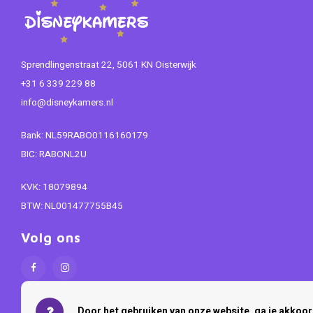
Sprendlingenstraat 22, 5061 KN Oisterwijk
+31 6 339 229 88
info@disneykamers.nl
Bank: NL59RABO0116160179
BIC: RABONL2U
KVK: 18079894
BTW: NL001477755B45
Volg ons
Door het gebruiken van onze website, ga je akkoo