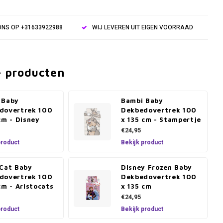
NS OP +31633922988
WIJ LEVEREN UIT EIGEN VOORRAAD
e producten
 Baby
Bambi Baby
dovertrek 100
Dekbedovertrek 100
cm - Disney
x 135 cm - Stampertje
€24,95
product
Bekijk product
 Cat Baby
Disney Frozen Baby
dovertrek 100
Dekbedovertrek 100
cm - Aristocats
x 135 cm
€24,95
product
Bekijk product