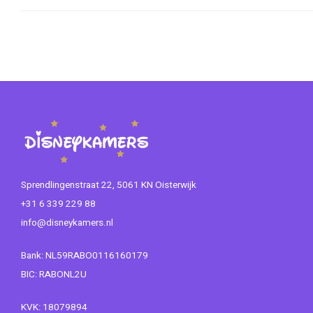
Sprendlingenstraat 22, 5061 KN Oisterwijk
+31 6 339 229 88
info@disneykamers.nl
Bank: NL59RABO0116160179
BIC: RABONL2U
KVK: 18079894