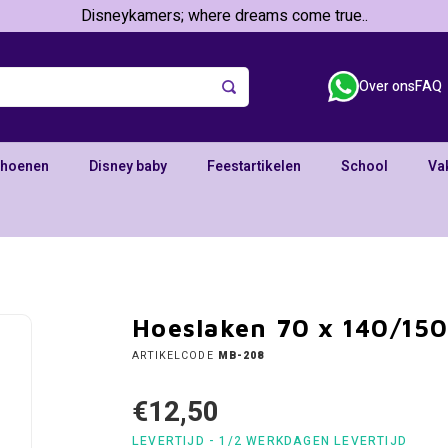
Disneykamers; where dreams come true..
Over ons
FAQ
choenen
Disney baby
Feestartikelen
School
Va
Hoeslaken 70 x 140/150
ARTIKELCODE
MB-208
€12,50
LEVERTIJD - 1/2 WERKDAGEN LEVERTIJD