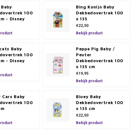
h Baby
Bing Konijn Baby
dovertrek 100
Dekbedovertrek 100
cm - Disney
x 135
€22,50
product
Bekijk product
ocats Baby
Peppa Pig Baby /
dovertrek 100
Peuter
cm - Disney
Dekbedovertrek 100
x 135 cm
€19,95
product
Bekijk product
y Cars Baby
Bluey Baby
dovertrek 100
Dekbedovertrek 100
cm
x 135 cm
€22,50
product
Bekijk product