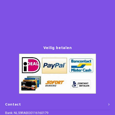
Paw Patrol
Peppa Pig
Planes
Veilig betalen
Pluto
Pokemon
Princess
Sonic the Hedgehog
Spiderman
Contact
Star Wars
Bank: NL59RABO0116160179