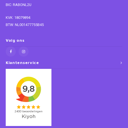
BIC: RABONL2U
Super Mario
KVK: 18079894
BTW: NL001477755B45
Thomas de Trein
Toy Story
Volg ons
Vaiana
Klantenservice
Wish